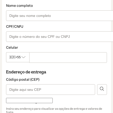
Nome completo
CPF/CNPJ
Celular
🇧🇷
+55
Endereço de entrega
Código postal (CEP)
Forma de entrega
Forma
Insira seu endereço para visualizar as opções de entrega e valores de
de
frete.