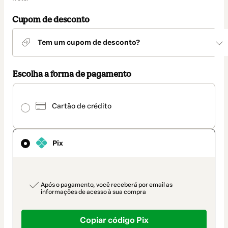
entrega
Cupom de desconto
Tem um cupom de desconto?
Escolha a forma de pagamento
Pix
selecionado
Cartão de crédito
como
método
de
pagamento
Pix
payment_data.section_title_v2
Após o pagamento, você receberá por email as
informações de acesso à sua compra
Copiar código Pix