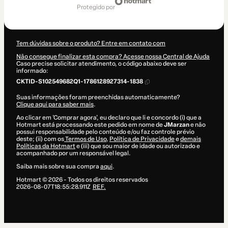
de
protegido por
R$ 42,90
Tem dúvidas sobre o produto? Entre em contato com
Não consegue finalizar esta compra? Acesse nossa Central de Ajuda
Caso precise solicitar atendimento, o código abaixo deve ser
informado:
CKTID-S102549682Q1-1786128927314-1838
Suas informações foram preenchidas automaticamente?
Clique aqui para saber mais
.
Ao clicar em 'Comprar agora', eu declaro que li e concordo (i) que a
Hotmart está processando este pedido em nome de
JMarzan
e não
possui responsabilidade pelo conteúdo e/ou faz controle prévio
deste; (ii) com os
Termos de Uso
,
Política de Privacidade
e
demais
Políticas da Hotmart
e (iii) que sou maior de idade ou autorizado e
acompanhado por um responsável legal.
Saiba mais sobre sua compra
aqui
.
Hotmart ©
2026
- Todos os direitos reservados
2026-08-07T18:55:28.911Z
REF.