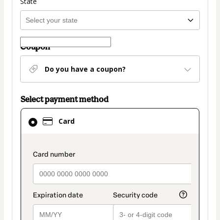
State
Coupon
Do you have a coupon?
Select payment method
Card
Card
selected
as
payment
payment_data.section_title_v2
method