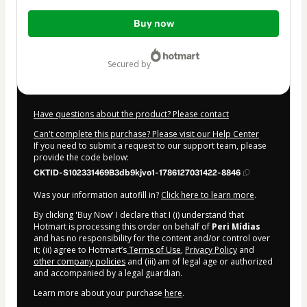
Total
Buy now
of
$132.00
secured by
Have questions about the product? Please contact
Can't complete this purchase? Please visit our Help Center
If you need to submit a request to our support team, please
provide the code below:
CKTID-S102331469B3db9kjvo1-1786127031422-8846
Was your information autofill in?
Click here to learn more
.
By clicking 'Buy Now' I declare that I (i) understand that
Hotmart is processing this order on behalf of
Peri Mídias
and has no responsibility for the content and/or control over
it; (ii) agree to Hotmart’s
Terms of Use
,
Privacy Policy
and
other company policies
and (iii) am of legal age or authorized
and accompanied by a legal guardian.
Learn more about your purchase
here
.