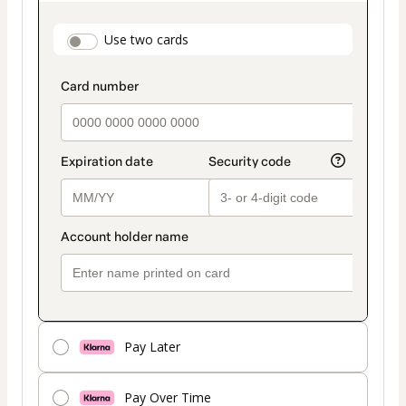
as
payment
payment_data.section_title_v2
Use two cards
method
Pay Later
Pay Over Time