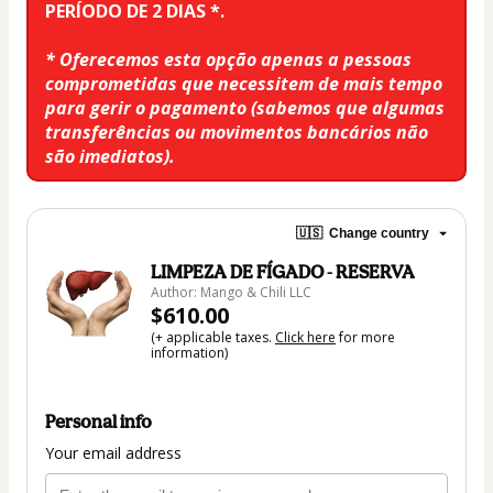
PERÍODO DE 2 DIAS *.
* Oferecemos esta opção apenas a pessoas 
comprometidas que necessitem de mais tempo 
para gerir o pagamento (sabemos que algumas 
transferências ou movimentos bancários não 
são imediatos). 
🇺🇸
Change country
LIMPEZA DE FÍGADO - RESERVA
Author: Mango & Chili LLC
$610.00
(+ applicable taxes.
Click here
for more
information)
Personal info
Your email address