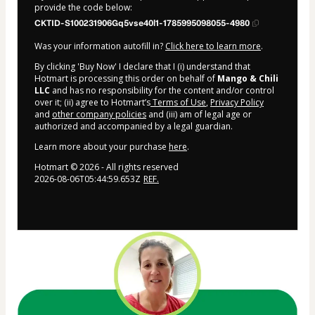
provide the code below:
CKTID-S100231906Gq5vse40l1-1785995098055-4980
Was your information autofill in?
Click here to learn more
.
By clicking 'Buy Now' I declare that I (i) understand that
Hotmart is processing this order on behalf of
Mango & Chili
LLC
and has no responsibility for the content and/or control
over it; (ii) agree to Hotmart’s
Terms of Use
,
Privacy Policy
and
other company policies
and (iii) am of legal age or
authorized and accompanied by a legal guardian.
Learn more about your purchase
here
.
Hotmart ©
2026
- All rights reserved
2026-08-06T05:44:59.653Z
REF.