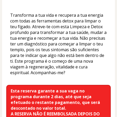
Transforma a tua vida e recupera a tua energia 
com todas as ferramentas detox para limpar o 
teu fígado. Atreve-te com esta Limpeza e Detox 
profundo para transformar a tua saúde, mudar a 
tua energia e recomeçar a tua vida. Não precisas 
ter um diagnóstico para começar a limpar o teu 
templo, pois os teus sintomas são suficientes 
para te indicar que algo não está bem dentro de 
ti. Este programa é o começo de uma nova 
viagem à regeneração, vitalidade e cura 
espiritual. Acompanhas-me?
Esta reserva garante a sua vaga no 
programa durante 2 dias, até que seja 
efetuado o restante pagamento, que será 
descontado no valor total.
A RESERVA NÃO É REEMBOLSADA DEPOIS DO 