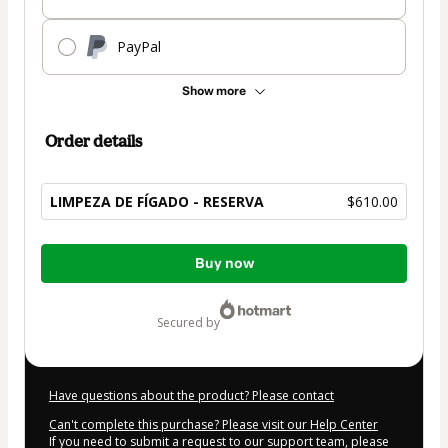
PayPal
Show more
Order details
LIMPEZA DE FÍGADO - RESERVA
$610.00
Total
Buy now
of
$610.00
secured by
Have questions about the product? Please contact
Can't complete this purchase? Please visit our Help Center
If you need to submit a request to our support team, please