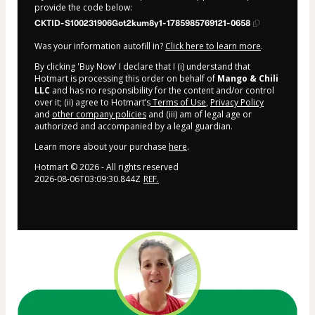
provide the code below:
CKTID-S100231906Got2kum8y1-1785985769121-0658
Was your information autofill in?
Click here to learn more
.
By clicking 'Buy Now' I declare that I (i) understand that
Hotmart is processing this order on behalf of
Mango & Chili
LLC
and has no responsibility for the content and/or control
over it; (ii) agree to Hotmart’s
Terms of Use
,
Privacy Policy
and
other company policies
and (iii) am of legal age or
authorized and accompanied by a legal guardian.
Learn more about your purchase
here
.
Hotmart ©
2026
- All rights reserved
2026-08-06T03:09:30.844Z
REF.