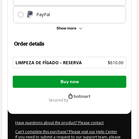
PayPal
Show more
Order details
LIMPEZA DE FÍGADO - RESERVA
$610.00
Total
Buy now
of
$610.00
secured by
Have questions about the product? Please contact
Can't complete this purchase? Please visit our Help Center
If you need to submit a request to our support team, please