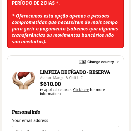
PERÍODO DE 2 DIAS *.
* Oferecemos esta opção apenas a pessoas 
comprometidas que necessitem de mais tempo 
para gerir o pagamento (sabemos que algumas 
transferências ou movimentos bancários não 
são imediatos). 
🇺🇸
Change country
LIMPEZA DE FÍGADO - RESERVA
Author: Mango & Chili LLC
$610.00
(+ applicable taxes.
Click here
for more
information)
Personal info
Your email address