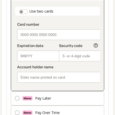
as
payment
payment_data.section_title_v2
Use two cards
method
Pay Later
Pay Over Time