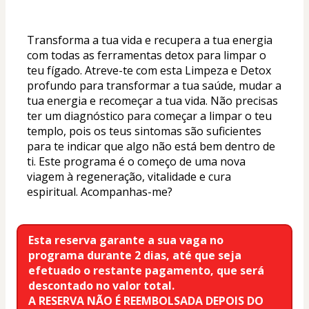
Transforma a tua vida e recupera a tua energia 
com todas as ferramentas detox para limpar o 
teu fígado. Atreve-te com esta Limpeza e Detox 
profundo para transformar a tua saúde, mudar a 
tua energia e recomeçar a tua vida. Não precisas 
ter um diagnóstico para começar a limpar o teu 
templo, pois os teus sintomas são suficientes 
para te indicar que algo não está bem dentro de 
ti. Este programa é o começo de uma nova 
viagem à regeneração, vitalidade e cura 
espiritual. Acompanhas-me?
Esta reserva garante a sua vaga no 
programa durante 2 dias, até que seja 
efetuado o restante pagamento, que será 
descontado no valor total.
A RESERVA NÃO É REEMBOLSADA DEPOIS DO 