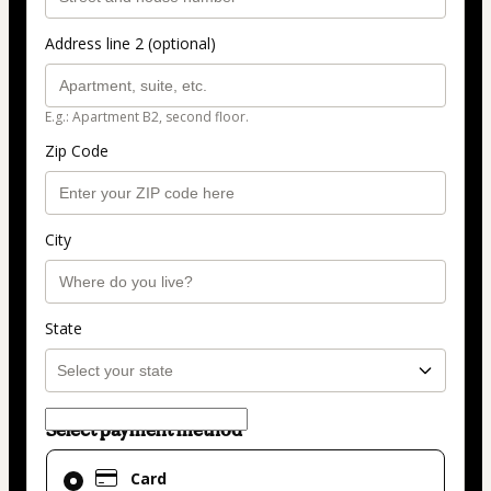
Address line 2 (optional)
E.g.: Apartment B2, second floor.
Zip Code
City
State
Select payment method
Card
Card
selected