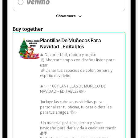
Show more
Buy together
Plantillas De Muñecos Para
Navidad - Editables
🎄 Decorar fácil, rápido y bonito

 ⏰ Ahorrar tiempo con diseños listos para 
usar

 🌈 Llenar tus espacios de color, ternura y 
espíritu navideño

🎄✨ +100 PLANTILLAS DE MUÑECO DE 
NAVIDAD – EDITABLES 🧸✨

 Incluye las cabezas navideñas para 
personalizar tu oficina, tu casa o detalles 
para tus amigos. 🎅✨

 Un material práctico, tierno y súper 
navideño para darle vida a cualquier rincón. 
🎁🌟
