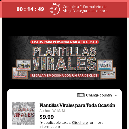
Completa El Formulario de
00 : 14 : 49
Abajo Y asegura tu compra.
🇺🇸
Change country
Plantillas Virales para Toda Ocasión
Author: W. M. M.
$9.99
(+ applicable taxes.
Click here
for more
information)