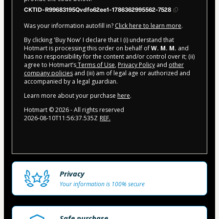
CKTID-R99683195Qvdfo62ee1-1786362995562-7528
Was your information autofill in?
Click here to learn more
.
By clicking 'Buy Now' I declare that I (i) understand that
Hotmart is processing this order on behalf of
W. M. M.
and
has no responsibility for the content and/or control over it; (ii)
agree to Hotmart’s
Terms of Use
,
Privacy Policy
and
other
company policies
and (iii) am of legal age or authorized and
accompanied by a legal guardian.
Learn more about your purchase
here
.
Hotmart ©
2026
- All rights reserved
2026-08-10T11:56:37.535Z
REF.
Privacy
Your information is 100% secure
Safe purchase