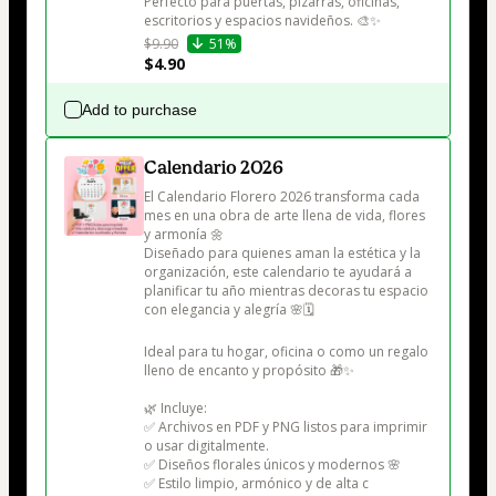
Perfecto para puertas, pizarras, oficinas, 
escritorios y espacios navideños. 🎨✨
$9.90
51%
$4.90
Add to purchase
Calendario 2026
El Calendario Florero 2026 transforma cada 
mes en una obra de arte llena de vida, flores 
y armonía 🌼

Diseñado para quienes aman la estética y la 
organización, este calendario te ayudará a 
planificar tu año mientras decoras tu espacio 
con elegancia y alegría 🌸🗓

Ideal para tu hogar, oficina o como un regalo 
lleno de encanto y propósito 🎁✨

🌿 Incluye:

✅ Archivos en PDF y PNG listos para imprimir 
o usar digitalmente.

✅ Diseños florales únicos y modernos 🌸

✅ Estilo limpio, armónico y de alta c