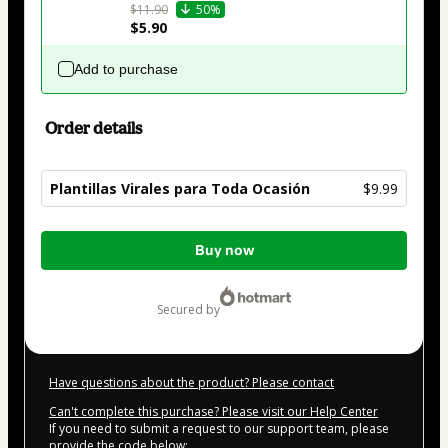
$11.90
50%
$5.90
Add to purchase
Order details
Plantillas Virales para Toda Ocasión
$9.99
Total
Buy now
of
$9.99
secured by
Have questions about the product? Please contact
Can't complete this purchase? Please visit our Help Center
If you need to submit a request to our support team, please
provide the code below: