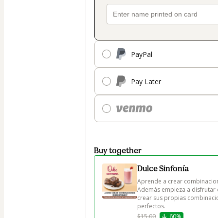
PayPal
Pay Later
Buy together
Dulce Sinfonía
Aprende a crear combinaciones
Además empieza a disfrutar
crear sus propias combinacion
perfectos.
$15.00
60%