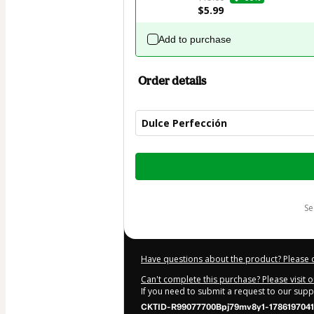
$5.99
Add to purchase
Order details
Dulce Perfección
Total
of
$12.99
s
Have questions about the product? Please 
Can't complete this purchase? Please visit 
If you need to submit a request to our sup
CKTID-R99077700Bpj79mv8y1-1786197041