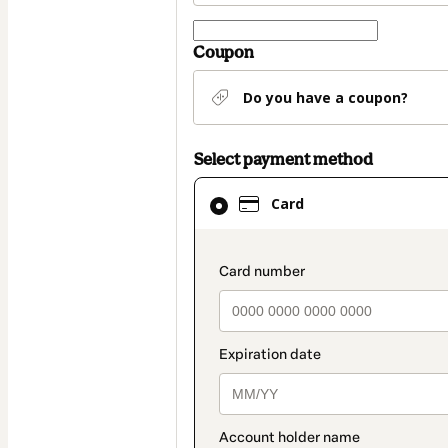
Coupon
Do you have a coupon?
Select payment method
Card
Card
selected
as
payment
payment_data.secti
method