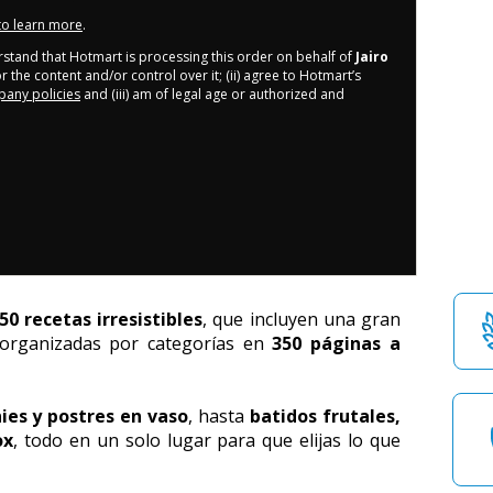
 to learn more
.
derstand that Hotmart is processing this order on behalf of
Jairo
 the content and/or control over it; (ii) agree to Hotmart’s
any policies
and (iii) am of legal age or authorized and
50 recetas irresistibles
, que incluyen una gran 
 organizadas por categorías en 
350 páginas a 
ies y postres en vaso
, hasta 
batidos frutales, 
ox
, todo en un solo lugar para que elijas lo que 