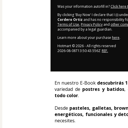
Was your information autofill in?
Click here
By clicking 'Buy Now' I declare that I (i) un
Cordero Ortiz
and has no responsibility for
Terms of Use
,
Privacy Policy
and
other comp
accompanied by a legal guardian.
Learn more about your purchase
here
.
Hotmart ©
2026
- All rights reserved
2026-08-08T13:50:43.556Z
REF.
En nuestro E-Book 
descubrirás 1
variedad de 
postres y batidos
,
todo color
.
Desde 
pasteles, galletas, brown
energéticos, funcionales y det
necesites.