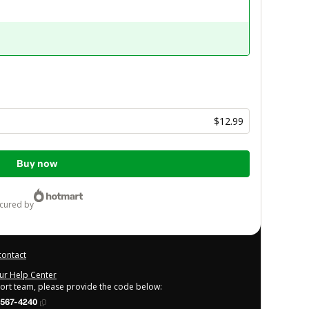
$12.99
Buy now
ecured by
contact
our Help Center
port team, please provide the code below:
567-4240