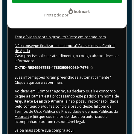
US$ 5,00
protegido por
Tem dúvidas sobre o produto? Entre em contato com
Não consegue finalizar esta compra? Acesse nossa Central
de Ajuda
Caso precise solicitar atendimento, o código abaixo deve ser
informado:
CKTID-R98499675E1-1786260640989-7676
Suas informações foram preenchidas automaticamente?
Clique aqui para saber mais
.
Ao clicar em 'Comprar agora', eu declaro que li e concordo
(i) que a Hotmart está processando este pedido em nome de
Arquiteto Leandro Amaral
e não possui responsabilidade
pelo conteúdo e/ou faz controle prévio deste; (ii) com os
Termos de Uso
,
Política de Privacidade
e
demais Políticas da
Hotmart
e (iii) que sou maior de idade ou autorizado e
acompanhado por um responsável legal.
Saiba mais sobre sua compra
aqui
.