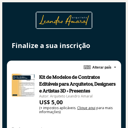
Finalize a sua inscrição
🇺🇸
Alterar país
Kit de Modelos de Contratos
Editáveis para Arquitetos, Designers
e Artistas 3D + Presentes
Autor: Arquiteto Leandro Amaral
US$ 5,00
(+ impostos aplicáveis.
Clique aqui
para mais
informações)