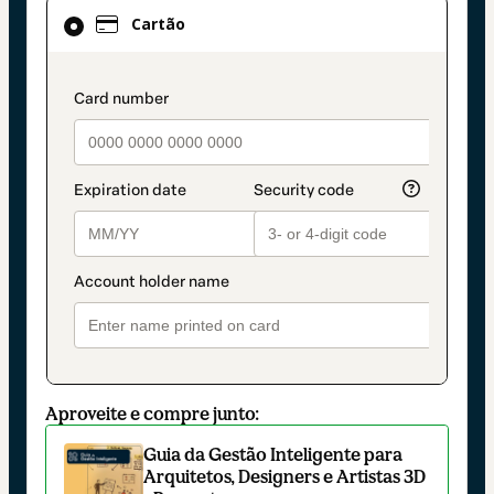
Cartão
Cartão
selecionado
como
método
payment_data.section_title_v2
de
pagamento
Aproveite e compre junto:
Guia da Gestão Inteligente para
Arquitetos, Designers e Artistas 3D