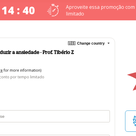
 14 : 40
Aproveite essa promoção com
limitado
🇺🇸
Change country
uzir a ansiedade - Prof. Tibério Z
re
for more information)
conto por tempo limitado