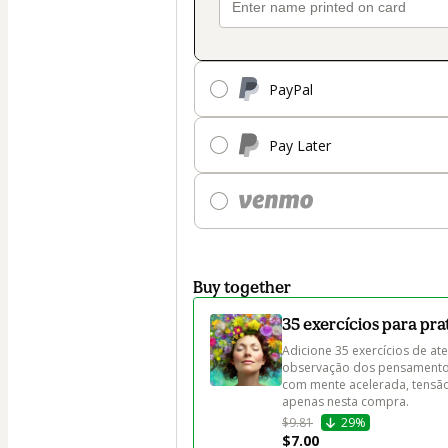
PayPal
Pay Later
Buy together
35 exercícios para prat
Adicione 35 exercícios de ate
observação dos pensamentos 
com mente acelerada, tensão
apenas nesta compra.
$9.81
29%
$7.00