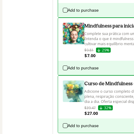
Add to purchase
Mindfulness para inicia
Complete sua prática com um
Entenda o que é mindfulness
cultivar mais equilíbrio ment
$9.81
29%
$7.00
Add to purchase
Curso de Mindfulness -
Adicione o curso completo d
plena, respiração conscient
dia a dia. Oferta especial d
$39.47
32%
$27.00
Add to purchase