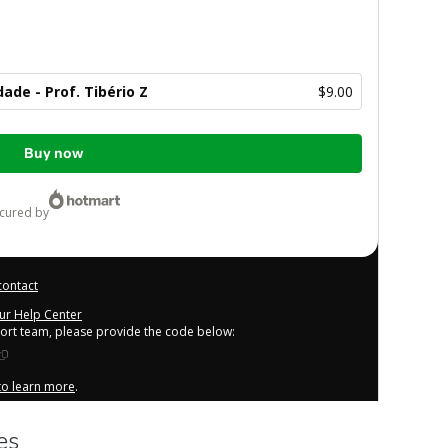
dade - Prof. Tibério Z
$9.00
Buy now
ecured by
contact
our Help Center
port team, please provide the code below:
 to learn more
.
derstand that Hotmart is processing this order on behalf of
r the content and/or control over it; (ii) agree to Hotmart’s