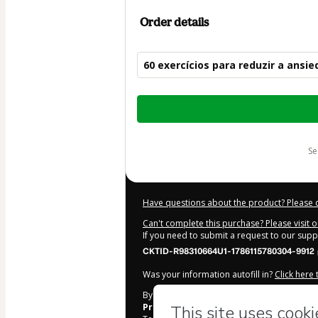
Order details
60 exercícios para reduzir a ansie
Total
of
$9.00
s
Have questions about the product? Please 
Can't complete this purchase? Please visit 
If you need to submit a request to our sup
CKTID-R98310664U1-1786115780304-9912
Was your information autofill in?
Click here
By clicking 'Buy Now' I declare that I (i) un
Prof. Tibério Z
and has no responsibility fo