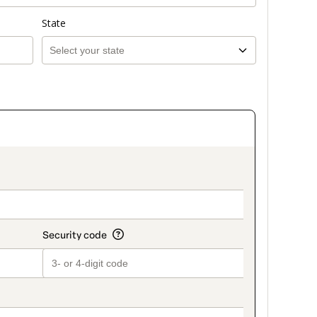
State
on_title_v2