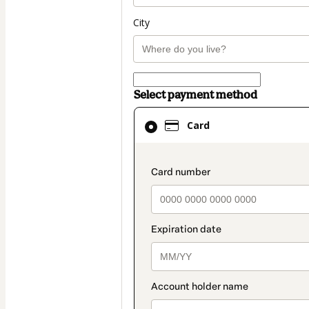
City
Select payment method
Card
Card
selected
as
payment
payment_data.secti
method