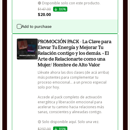
🔴 Disponible solo con este producto. 
$147.00
86%
$20.00
Add to purchase
PROMOCIÓN PACK - La Clave para
Elevar Tu Energía y Mejorar Tu
Relación contigo y los demás. + El
Arte de Relacionarte como una
Mujer/ Hombre de Alto Valor
Llévate ahora las dos clases (de acá arriba) 
más potentes para complementar tu 
proceso emocional… a un precio especial 
solo por hoy.

Accede al pack completo de activación 
energética y liberación emocional para 
acelerar tu camino hacia relaciones más 
sanas, conscientes y alineadas contigo.

🟡 Solo disponible aquí. Solo una vez.
$297.00
89%