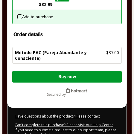
$32.99
Add to purchase
Order details
Método PAC (Pareja Abundante y
$37.00
Consciente)
Total
Buy now
of
$37.00
secured by
Have questions about the product? Please contact
Can't complete this purchase? Please visit our Help Center
If you need to submit a request to our support team, please