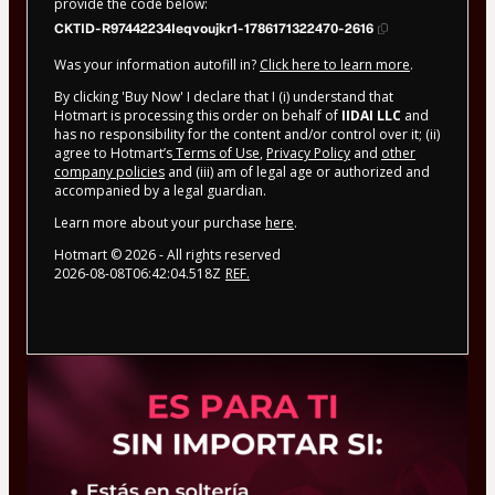
provide the code below:
CKTID-R97442234Ieqvoujkr1-1786171322470-2616
Was your information autofill in?
Click here to learn more
.
By clicking 'Buy Now' I declare that I (i) understand that
Hotmart is processing this order on behalf of
IIDAI LLC
and
has no responsibility for the content and/or control over it; (ii)
agree to Hotmart’s
Terms of Use
,
Privacy Policy
and
other
company policies
and (iii) am of legal age or authorized and
accompanied by a legal guardian.
Learn more about your purchase
here
.
Hotmart ©
2026
- All rights reserved
2026-08-08T06:42:04.518Z
REF.