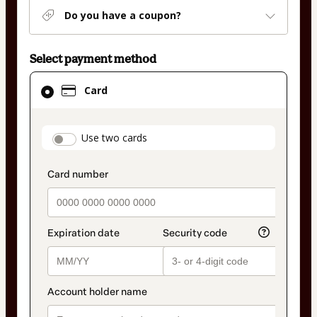
Do you have a coupon?
Select payment method
Card
Card
selected
as
payment
payment_data.section_title_v2
Use two cards
method