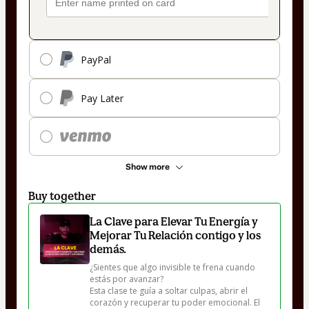
PayPal
Pay Later
Show more
Buy together
La Clave para Elevar Tu Energía y
Mejorar Tu Relación contigo y los
demás.
¿Sientes que algo invisible te frena cuando 
estás por avanzar? 

Esta clase te guía a soltar culpas, abrir el 
corazón y recuperar tu poder emocional. El 