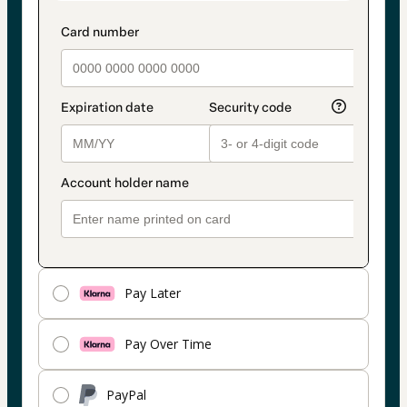
es
Tarjeta
Pay Later
Pay Over Time
PayPal