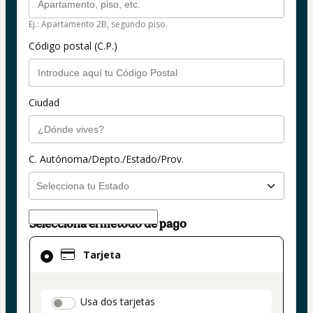
Ej.: Apartamento 2B, segundo piso.
Código postal (C.P.)
Ciudad
C. Autónoma/Depto./Estado/Prov.
Selecciona el método de pago
El
Tarjeta
método
de
pago
payment_data.section_title_v2
Usa dos tarjetas
seleccionado