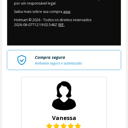
por um responsável legal.
Saiba mais sobre sua compra
aqui
.
Hotmart ©
2026
- Todos os direitos reservados
2026-08-07T12:19:02.548Z
REF.
Compra segura
Ambiente seguro e autenticado
Vanessa