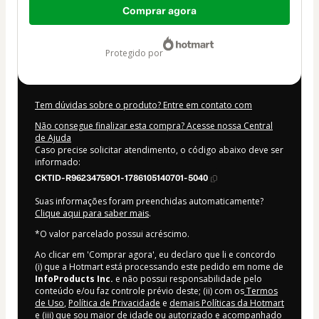
Comprar agora
de
R$ 141,00
protegido por
Tem dúvidas sobre o produto? Entre em contato com
Não consegue finalizar esta compra? Acesse nossa Central
de Ajuda
Caso precise solicitar atendimento, o código abaixo deve ser
informado:
CKTID-R96234759O1-1786105140701-5040
Suas informações foram preenchidas automaticamente?
Clique aqui para saber mais
.
*O valor parcelado possui acréscimo.
Ao clicar em 'Comprar agora', eu declaro que li e concordo
(i) que a Hotmart está processando este pedido em nome de
InfoProducts Inc.
e não possui responsabilidade pelo
conteúdo e/ou faz controle prévio deste; (ii) com os
Termos
de Uso
,
Política de Privacidade
e
demais Políticas da Hotmart
e (iii) que sou maior de idade ou autorizado e acompanhado