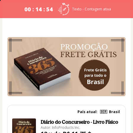
00 : 14 : 53
Texto - Contagem ativa
País atual:
🇧🇷
Brasil
Diário do Concurseiro - Livro Físico
Autor: InfoProducts Inc.