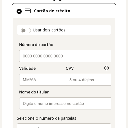
Cartão
Cartão de crédito
de
crédito
selecionado
payment_data.section_title_v2
Usar dois cartões
como
método
de
pagamento
Selecione o número de parcelas