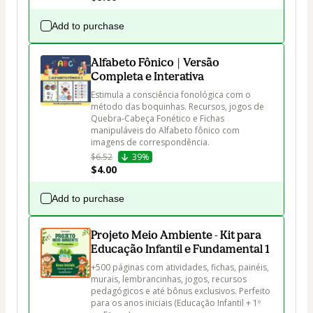
Add to purchase
Alfabeto Fônico | Versão
Completa e Interativa
Estimula a consciência fonológica com o 
método das boquinhas. Recursos, jogos de 
Quebra-Cabeça Fonético e Fichas 
manipuláveis do Alfabeto fônico com 
imagens de correspondência.
$6.52
39%
$4.00
Add to purchase
Projeto Meio Ambiente - Kit para
Educação Infantil e Fundamental 1
+500 páginas com atividades, fichas, painéis, 
murais, lembrancinhas, jogos, recursos 
pedagógicos e até bônus exclusivos. Perfeito 
para os anos iniciais (Educação Infantil + 1º 