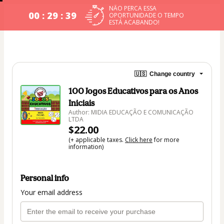
NÃO PERCA ESSA
00 : 29 : 39
OPORTUNIDADE O TEMPO
ESTÁ ACABANDO!
🇺🇸
Change country
100 Jogos Educativos para os Anos
Iniciais
Author: MIDIA EDUCAÇÃO E COMUNICAÇÃO
LTDA
$22.00
(+ applicable taxes.
Click here
for more
information)
Personal info
Your email address