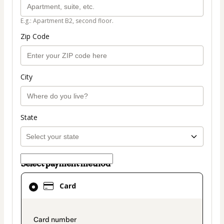
E.g.: Apartment B2, second floor.
Zip Code
City
State
Select payment method
Card
Card
selected
as
payment
payment_data.section_title_v2
method