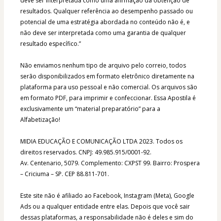
deve ser interpretada como uma afirmação da obtenção de 
resultados. Qualquer referência ao desempenho passado ou 
potencial de uma estratégia abordada no conteúdo não é, e 
não deve ser interpretada como uma garantia de qualquer 
resultado específico.”
Não enviamos nenhum tipo de arquivo pelo correio, todos 
serão disponibilizados em formato eletrônico diretamente na 
plataforma para uso pessoal e não comercial. Os arquivos são 
em formato PDF, para imprimir e confeccionar. Essa Apostila é 
exclusivamente um “material preparatório” para a 
Alfabetização!
MIDIA EDUCAÇÃO E COMUNICAÇÃO LTDA 2023. Todos os 
direitos reservados. CNPJ: 49.985.915/0001-92.​
Av. Centenario, 5079. Complemento: CXPST 99. Bairro: Prospera 
– Criciuma – SP. CEP 88.811-701.
Este site não é afiliado ao Facebook, Instagram (Meta), Google 
Ads ou a qualquer entidade entre elas. Depois que você sair 
dessas plataformas, a responsabilidade não é deles e sim do 