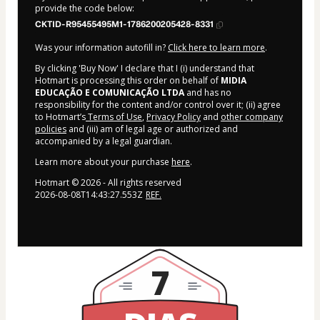
provide the code below:
CKTID-R95455495M1-1786200205428-8331
Was your information autofill in?
Click here to learn more
.
By clicking 'Buy Now' I declare that I (i) understand that
Hotmart is processing this order on behalf of
MIDIA
EDUCAÇÃO E COMUNICAÇÃO LTDA
and has no
responsibility for the content and/or control over it; (ii) agree
to Hotmart’s
Terms of Use
,
Privacy Policy
and
other company
policies
and (iii) am of legal age or authorized and
accompanied by a legal guardian.
Learn more about your purchase
here
.
Hotmart ©
2026
- All rights reserved
2026-08-08T14:43:27.553Z
REF.
7