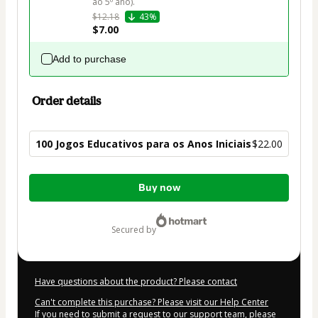
ao 5º ano).
$12.18
43%
$7.00
Add to purchase
Order details
100 Jogos Educativos para os Anos Iniciais
$22.00
Total
Buy now
of
$22.00
secured by
Have questions about the product? Please contact
Can't complete this purchase? Please visit our Help Center
If you need to submit a request to our support team, please