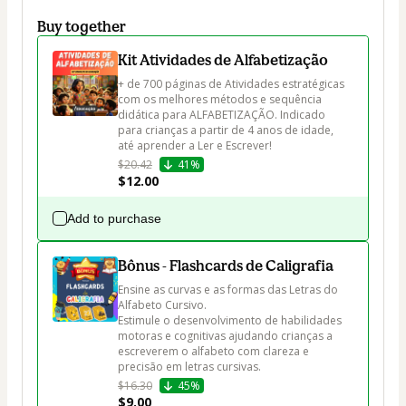
Buy together
Kit Atividades de Alfabetização
+ de 700 páginas de Atividades estratégicas 
com os melhores métodos e sequência 
didática para ALFABETIZAÇÃO. Indicado 
para crianças a partir de 4 anos de idade, 
até aprender a Ler e Escrever!
$20.42
41%
$12.00
Add to purchase
Bônus - Flashcards de Caligrafia
Ensine as curvas e as formas das Letras do 
Alfabeto Cursivo.

Estimule o desenvolvimento de habilidades 
motoras e cognitivas ajudando crianças a 
escreverem o alfabeto com clareza e 
precisão em letras cursivas.
$16.30
45%
$9.00