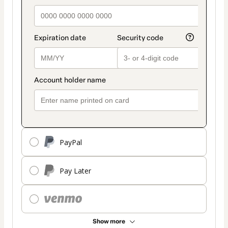
PayPal
Pay Later
Show more