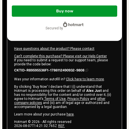
Total
of
Buy now
$97.00
secured by
Have questions about the product? Please contact
Can't complete this purchase? Please visit our Help Center
If you need to submit a request to our support team, please
provide the code below:
CKTID-R89595536F1-1786112490932-9808
Was your information autofill in?
Click here to learn more
.
By clicking 'Buy Now' I declare that I (i) understand that
Hotmart is processing this order on behalf of
Alex Just
and
has no responsibility for the content and/or control over it; (ii)
agree to Hotmart’s
Terms of Use
,
Privacy Policy
and
other
company policies
and (iii) am of legal age or authorized and
accompanied by a legal guardian.
Learn more about your purchase
here
.
Hotmart ©
2026
- All rights reserved
2026-08-07T14:21:32.765Z
REF.