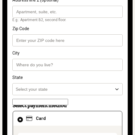
E.g.: Apartment B2, second floor.
Zip Code
City
State
Select payment method
Card
Card
selected
as
payment