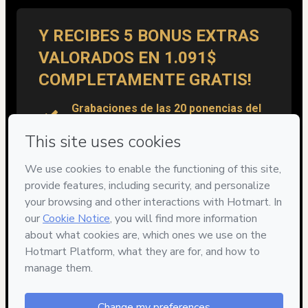
Y RECIBES 5 BONUS EXTRAS
VALORADOS EN 1.091$
COMPLETAMENTE GRATIS!
​Grabaciones de las 20 ponencias del
evento anterior. ​Precio 97$.
​​Curso "Como hacer Ofertas
Irresistibles Como Afiliado". Precio
500$.
Encuentro presencial con otros
afiliados y Alex Just en tu pais en 2024.
Valor Incalculable
Acceso gratuito a todos los directos
de preparación EXCLUSIVOS de EL
EVENTO. Valor 300$