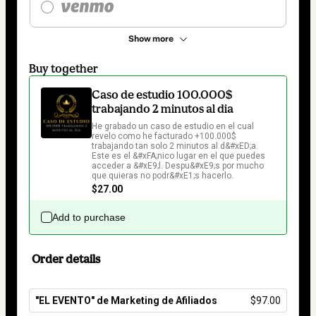
Show more
Buy together
Caso de estudio 100.000$
trabajando 2 minutos al dia
He grabado un caso de estudio en el cual 
revelo como he facturado +100.000$ 
trabajando tan solo 2 minutos al d&#xED;a. 
Este es el &#xFA;nico lugar en el que puedes 
acceder a &#xE9;l. Despu&#xE9;s por mucho 
que quieras no podr&#xE1;s hacerlo.
$27.00
Add to purchase
Order details
"EL EVENTO" de Marketing de Afiliados
$97.00