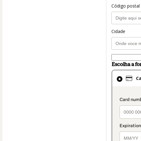
Código postal
Cidade
Escolha a f
Cartão
C
selecionado
como
método
paymen
de
pagamento