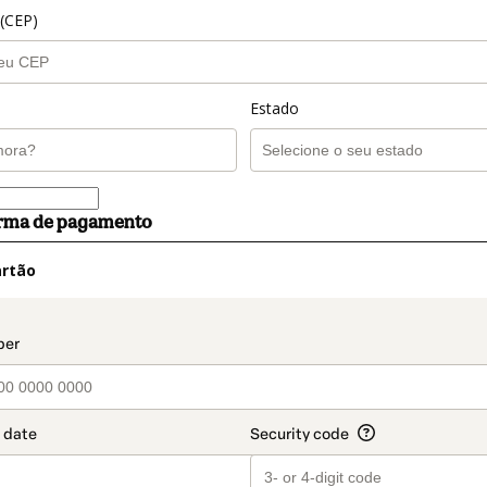
 (CEP)
Estado
orma de pagamento
artão
t_data.section_title_v2