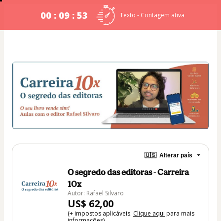
00 : 09 : 52
Texto - Contagem ativa
🇺🇸
Alterar país
O segredo das editoras - Carreira
10x
Autor: Rafael Silvaro
US$ 62,00
(+ impostos aplicáveis.
Clique aqui
para mais
informações)