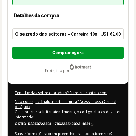
Detalhes da compra
O segredo das editoras - Carreira 10x
US$ 62,00
Total
Comprar agora
de
US$ 62,00
protegido por
Tem dúvidas sobre o produto? Entre em contato com
Não consegue finalizar esta compra? Acesse nossa Central
de Ajuda
Caso precise solicitar atendimento, o código abaixo deve ser
informado:
CKTID-R82597225B1-1786223542023-4881
Suas informações foram preenchidas automaticamente?