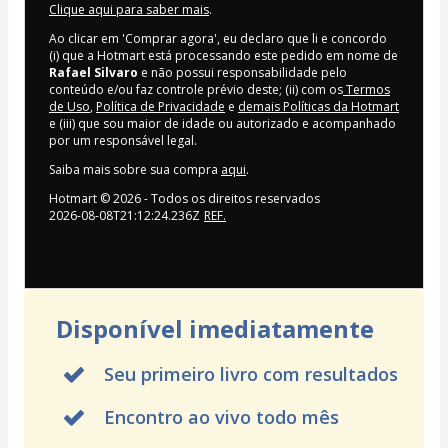
Clique aqui para saber mais
.
Ao clicar em 'Comprar agora', eu declaro que li e concordo
(i) que a Hotmart está processando este pedido em nome de
Rafael Silvaro
e não possui responsabilidade pelo
conteúdo e/ou faz controle prévio deste; (ii) com os
Termos
de Uso
,
Política de Privacidade
e
demais Políticas da Hotmart
e (iii) que sou maior de idade ou autorizado e acompanhado
por um responsável legal.
Saiba mais sobre sua compra
aqui
.
Hotmart ©
2026
- Todos os direitos reservados
2026-08-08T21:12:24.236Z
REF.
Disponível imediatamente
Seu primeiro livro com resultados
Encontro ao vivo todo mês