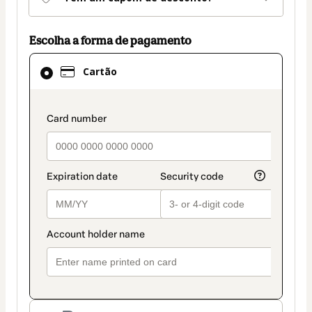
Escolha a forma de pagamento
Cartão
Cartão
selecionado
como
método
payment_data.section_title_v2
de
pagamento