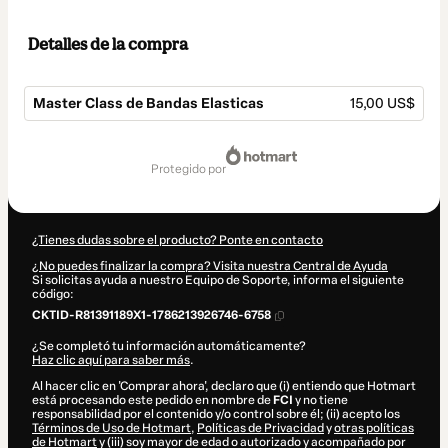
Detalles de la compra
Master Class de Bandas Elasticas
15,00 US$
Total
de
protegido por
15,00 US$
¿Tienes dudas sobre el producto? Ponte en contacto
¿No puedes finalizar la compra? Visita nuestra Central de Ayuda
Si solicitas ayuda a nuestro Equipo de Soporte, informa el siguiente
código:
CKTID-R81391189X1-1786213926746-6758
¿Se completó tu información automáticamente?
Haz clic aquí para saber más
.
Al hacer clic en 'Comprar ahora', declaro que (i) entiendo que Hotmart
está procesando este pedido en nombre de
FCI
y no tiene
responsabilidad por el contenido y/o control sobre él; (ii) acepto los
Términos de Uso de Hotmart
,
Políticas de Privacidad
y
otras políticas
de Hotmart
y (iii) soy mayor de edad o autorizado y acompañado por