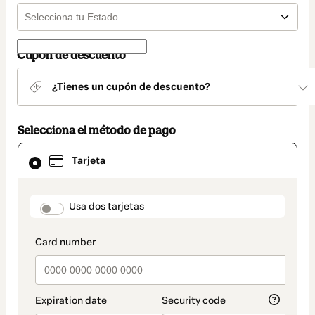
Cupón de descuento
¿Tienes un cupón de descuento?
Selecciona el método de pago
El
Tarjeta
método
de
pago
seleccionado
payment_data.section_title_v2
Usa dos tarjetas
es
Tarjeta