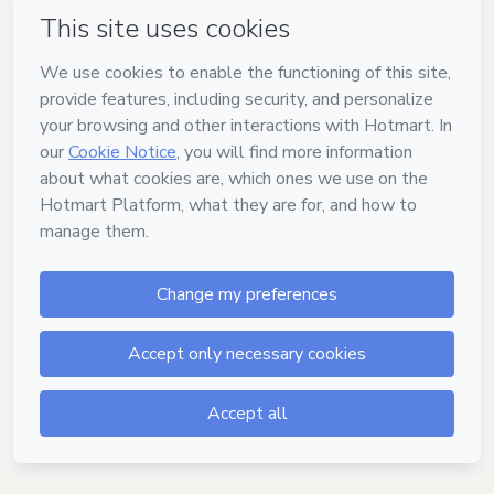
Silvia
"La formación en
biodescodificación me gusta y
estoy conforme con el
contenido. Estoy aplicando las
herramientas en mi vida
personal y en mi trabajo como
vendedor. Estoy aprendiendo a
relacionarme mejor con mis
clientes. Recomiendo esta
formación a todo aquel que
quiera hacer crecer su negocio."