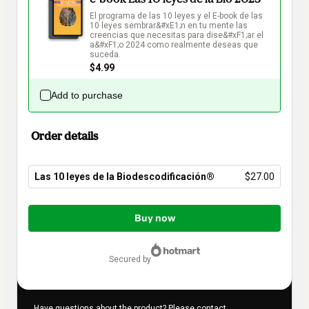
El programa de las 10 leyes y el E-book de las 
10 leyes sembrar&#xE1;n en tu mente las 
creencias que necesitas para dise&#xF1;ar el 
a&#xF1;o 2024 como realmente deseas que 
suceda.
$4.99
Add to purchase
Order details
Las 10 leyes de la Biodescodificación®
$27.00
Total
of
Buy now
$27.00
secured by
Have questions about the product? Please contact