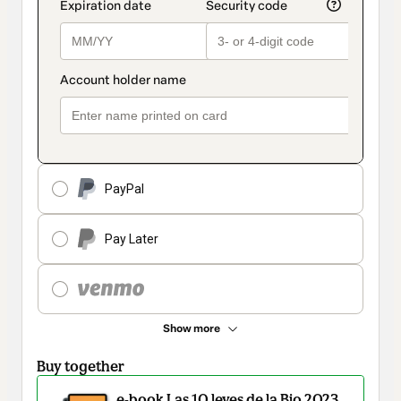
PayPal
Pay Later
Show more
Buy together
e-book Las 10 leyes de la Bio 2023