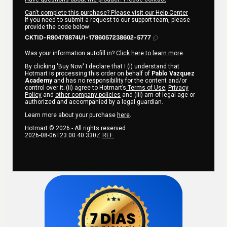
Can't complete this purchase? Please visit our Help Center
If you need to submit a request to our support team, please
provide the code below:
CKTID-R80478874U1-1786057238602-5777
Was your information autofill in?
Click here to learn more
.
By clicking 'Buy Now' I declare that I (i) understand that
Hotmart is processing this order on behalf of
Pablo Vazquez
Academy
and has no responsibility for the content and/or
control over it; (ii) agree to Hotmart’s
Terms of Use
,
Privacy
Policy
and
other company policies
and (iii) am of legal age or
authorized and accompanied by a legal guardian.
Learn more about your purchase
here
.
Hotmart ©
2026
- All rights reserved
2026-08-06T23:00:40.330Z
REF.