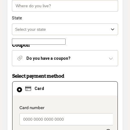
State
Coupon
Do you have a coupon?
Select payment method
Card
Card
selected
as
payment
method
payment_data.section_title_v2