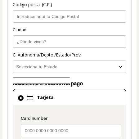
Código postal (C.P.)
Ciudad
C. Autónoma/Depto./Estado/Prov.
Selecciona el método de pago
El
Tarjeta
método
de
pago
payment_data.section_title_v2
seleccionado
es
Tarjeta