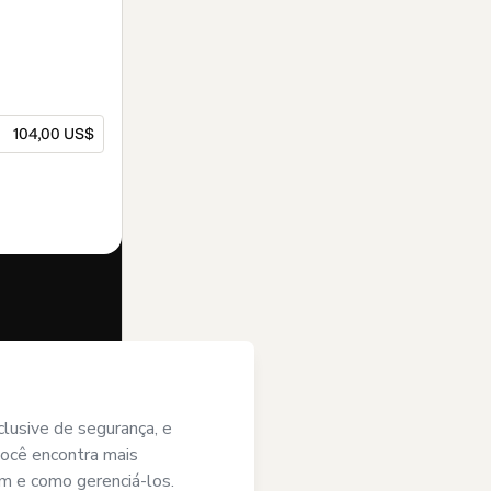
104,00 US$
 pedido em nome
lo conteúdo
de
e
restantes
vel legal.