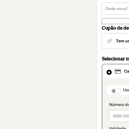
Cupão de de
Tem u
Selecionar 
Cartão
Ca
selecionado
como
método
de
paymen
Usa
pagamento