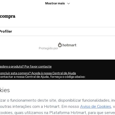
Mostrar mais
a compra
rofiler
protegido por
sobre o produto? Por favor contacte
concluir esta compra? Aceda à nossa Central de Ajuda
contactar a nossa Central de Ajuda, forneça o código abaixo:
321D1-1786038709752-5627
ão foi preenchida automaticamente?
Clique aqui para saber mais
.
omprar agora', declaro que (i) compreendo que a Hotmart está a processar este
D SERVICOS DE TREINAMENTO LTDA
e não tem qualquer responsabilidade pe
révio do mesmo; (ii) concordo com os
Termos de Utilização
,
Política de Privacida
tmart
e (iii) que sou maior de idade ou autorizado e acompanhado por um responsá
re a sua compra
aqui
.