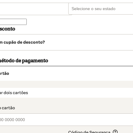
sconto
m cupão de desconto?
método de pagamento
rtão
t_data.section_title_v2
r dois cartões