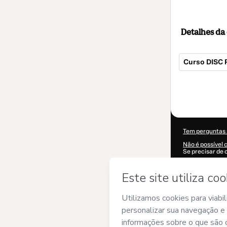
Detalhes d
Curso DISC P
Total
de
104,00 US$
Tem perguntas 
Não é possível 
Se precisar de 
CKTID-R77435
A sua informaç
Ao clicar em 'C
de
SOMMERFEL
e/ou controlo p
Políticas da Ho
Saiba mais sob