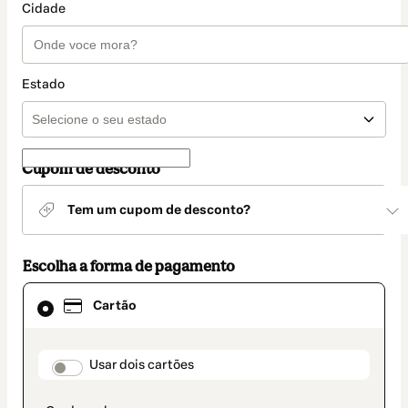
Cidade
Estado
Cupom de desconto
Tem um cupom de desconto?
Escolha a forma de pagamento
Cartão
Cartão
selecionado
como
método
de
payment_data.section_title_v2
Usar dois cartões
pagamento