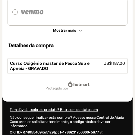
Mostrar mais
Detalhes da compra
Curso Oxigênio master de Pesca Sub e
US$ 187,00
Apneia - GRAVADO
Total
de
protegido por
US$ 187,00
Tem dúvidas sobre o produto? Entre em contato com
Não consegue finalizar esta compra? Acesse nossa Central de Ajuda
Caso precise solicitar atendimento, o código abaixo deve ser
informado:
CKTID-R74055469Ku51z9tpc1-1786231750600-5677