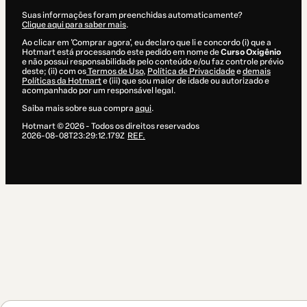
Suas informações foram preenchidas automaticamente?
Clique aqui para saber mais
.
Ao clicar em 'Comprar agora', eu declaro que li e concordo (i) que a
Hotmart está processando este pedido em nome de
Curso Oxigênio
e não possui responsabilidade pelo conteúdo e/ou faz controle prévio
deste; (ii) com os
Termos de Uso
,
Política de Privacidade
e
demais
Políticas da Hotmart
e (iii) que sou maior de idade ou autorizado e
acompanhado por um responsável legal.
Saiba mais sobre sua compra
aqui
.
Hotmart ©
2026
- Todos os direitos reservados
2026-08-08T23:29:12.179Z
REF.