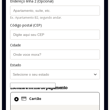
Endereço linha 2 (Opcional)
Ex.: Apartamento B2, segundo andar.
Código postal (CEP)
Cidade
Estado
Escolha a forma de pagamento
Cartão
Cartão
selecionado
como