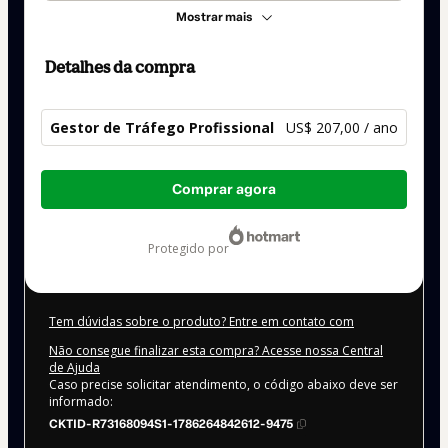
Mostrar mais
Detalhes da compra
Gestor de Tráfego Profissional
US$ 207,00 / ano
Total
Comprar agora
de
US$ 207,00
protegido por
Tem dúvidas sobre o produto? Entre em contato com
Não consegue finalizar esta compra? Acesse nossa Central
de Ajuda
Caso precise solicitar atendimento, o código abaixo deve ser
informado:
CKTID-R73168094S1-1786264842612-9475