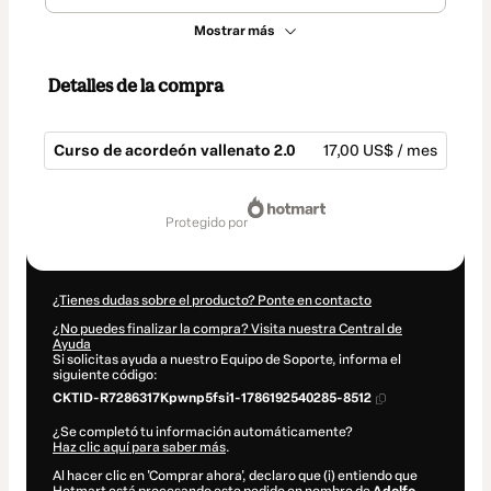
Mostrar más
Detalles de la compra
Curso de acordeón vallenato 2.0
17,00 US$ / mes
Total
de
protegido por
17,00 US$
¿Tienes dudas sobre el producto? Ponte en contacto
¿No puedes finalizar la compra? Visita nuestra Central de
Ayuda
Si solicitas ayuda a nuestro Equipo de Soporte, informa el
siguiente código:
CKTID-R7286317Kpwnp5fsi1-1786192540285-8512
¿Se completó tu información automáticamente?
Haz clic aquí para saber más
.
Al hacer clic en 'Comprar ahora', declaro que (i) entiendo que