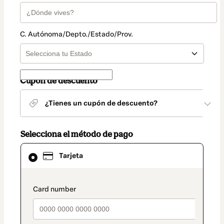
C. Autónoma/Depto./Estado/Prov.
Cupón de descuento
¿Tienes un cupón de descuento?
Selecciona el método de pago
El
Tarjeta
método
de
pago
seleccionado
payment_data.section_title_v2
es
Tarjeta