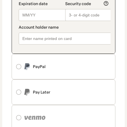
PayPal
Pay Later