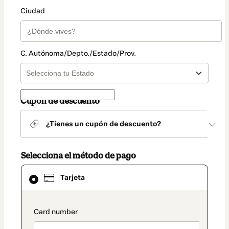
Ciudad
C. Autónoma/Depto./Estado/Prov.
Cupón de descuento
¿Tienes un cupón de descuento?
Selecciona el método de pago
El
Tarjeta
método
de
pago
seleccionado
payment_data.section_title_v2
es
Tarjeta