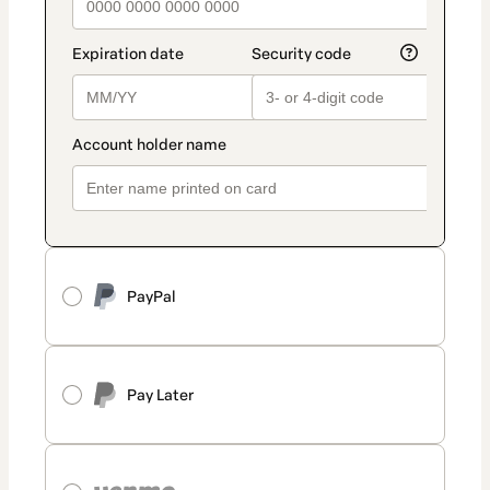
PayPal
Pay Later