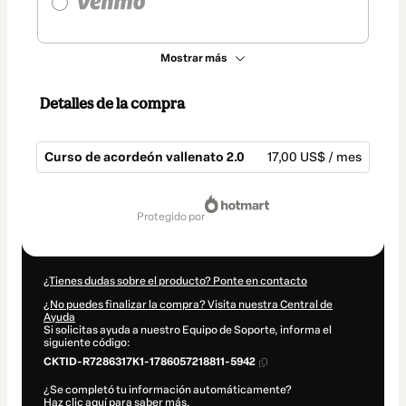
Mostrar más
Detalles de la compra
Curso de acordeón vallenato 2.0
17,00 US$ / mes
Total
de
protegido por
17,00 US$
¿Tienes dudas sobre el producto? Ponte en contacto
¿No puedes finalizar la compra? Visita nuestra Central de
Ayuda
Si solicitas ayuda a nuestro Equipo de Soporte, informa el
siguiente código:
CKTID-R7286317K1-1786057218811-5942
¿Se completó tu información automáticamente?
Haz clic aquí para saber más
.