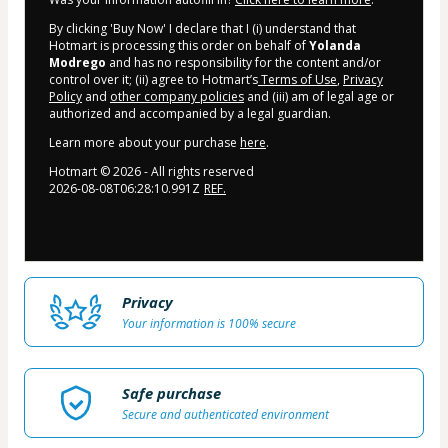
By clicking 'Buy Now' I declare that I (i) understand that
Hotmart is processing this order on behalf of
Yolanda
Modrego
and has no responsibility for the content and/or
control over it; (ii) agree to Hotmart’s
Terms of Use
,
Privacy
Policy
and
other company policies
and (iii) am of legal age or
authorized and accompanied by a legal guardian.
Learn more about your purchase
here
.
Hotmart ©
2026
- All rights reserved
2026-08-08T06:28:10.991Z
REF.
Privacy
Your information is 100% secure
Safe purchase
Secure and authenticated environment