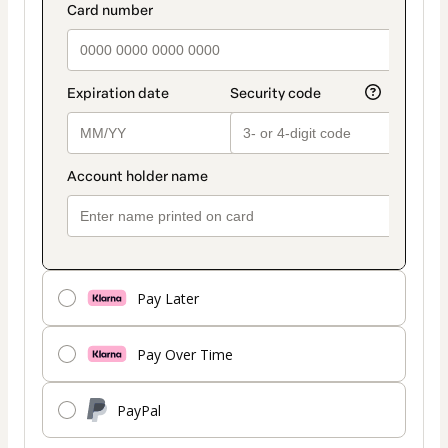
payment_data.section_title_v2
method
Pay Later
Pay Over Time
PayPal