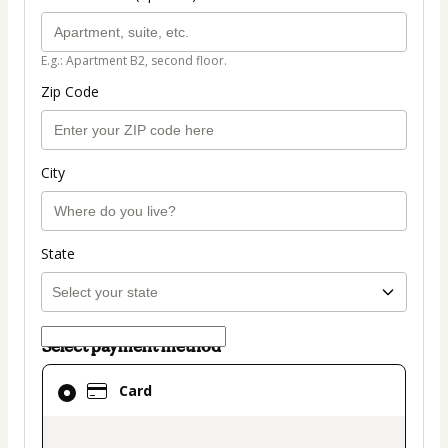
E.g.: Apartment B2, second floor.
Zip Code
City
State
Select payment method
Card
Card
selected
as
payment