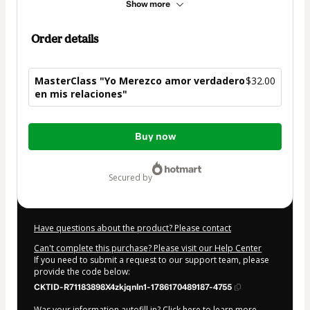
Show more
Order details
MasterClass "Yo Merezco amor verdadero
$32.00
en mis relaciones"
Total
Buy now
of
$32.00
secured by
Have questions about the product? Please contact
Can't complete this purchase? Please visit our Help Center
If you need to submit a request to our support team, please
provide the code below:
CKTID-R71183898X4zkjqnln1-1786170489187-4755
Was your information autofill in?
Click here to learn more
.