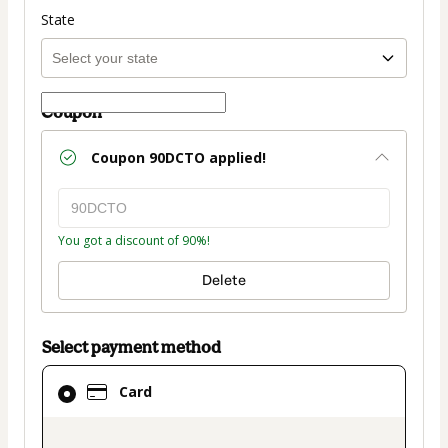
State
Coupon
Coupon
90DCTO
applied!
You got a discount of 90%!
Delete
Select payment method
Card
Card
selected
as
payment