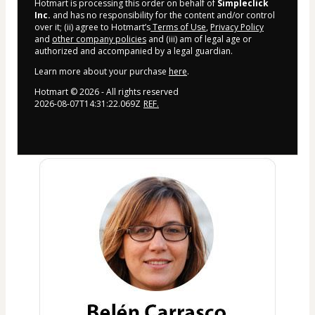
Hotmart is processing this order on behalf of
Simpleclick
Inc.
and has no responsibility for the content and/or control
over it; (ii) agree to Hotmart’s
Terms of Use
,
Privacy Policy
and
other company policies
and (iii) am of legal age or
authorized and accompanied by a legal guardian.
Learn more about your purchase
here
.
Hotmart ©
2026
- All rights reserved
2026-08-07T14:31:22.069Z
REF.