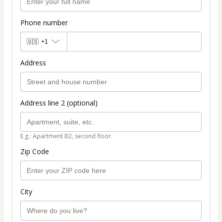
Phone number
🇺🇸
+1
Address
Address line 2 (optional)
E.g.: Apartment B2, second floor.
Zip Code
City