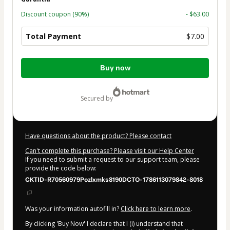
Discount coupon
(90%)
- $63.00
Total Payment
$7.00
Total
Buy now
of
$7.00
secured by
Have questions about the product? Please contact
Can't complete this purchase? Please visit our Help Center
If you need to submit a request to our support team, please
provide the code below:
CKTID-R70560979Pozlxmks8190DCTO-1786113079842-8018
Was your information autofill in?
Click here to learn more
.
By clicking 'Buy Now' I declare that I (i) understand that