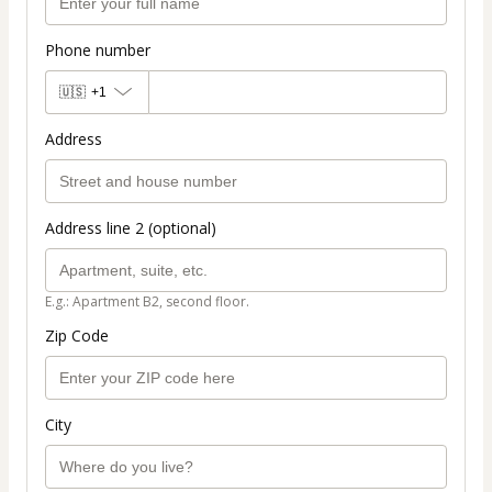
Phone number
🇺🇸
+1
Address
Address line 2 (optional)
E.g.: Apartment B2, second floor.
Zip Code
City