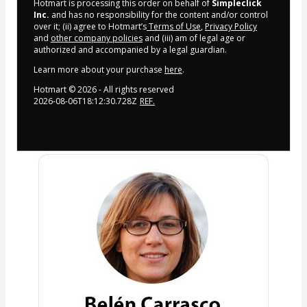
Hotmart is processing this order on behalf of
Simpleclick
Inc.
and has no responsibility for the content and/or control
over it; (ii) agree to Hotmart’s
Terms of Use
,
Privacy Policy
and
other company policies
and (iii) am of legal age or
authorized and accompanied by a legal guardian.
Learn more about your purchase
here
.
Hotmart ©
2026
- All rights reserved
2026-08-06T18:12:30.728Z
REF.