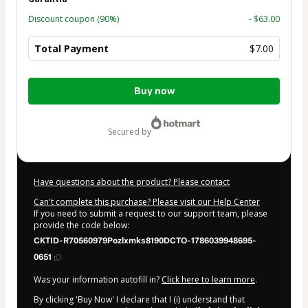
Discount coupon
(90%)
- $63.00
Total Payment
$7.00
Total
Buy now
of
$7.00
secured by
Have questions about the product? Please contact
Can't complete this purchase? Please visit our Help Center
If you need to submit a request to our support team, please
provide the code below:
CKTID-R70560979Pozlxmks8190DCTO-1786039948695-
0651
Was your information autofill in?
Click here to learn more
.
By clicking 'Buy Now' I declare that I (i) understand that