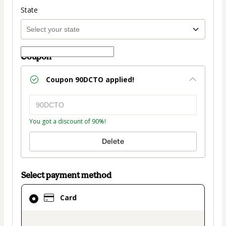
State
Coupon
Coupon
90DCTO
applied!
You got a discount of 90%!
Delete
Select payment method
Card
Card
selected
as
payment