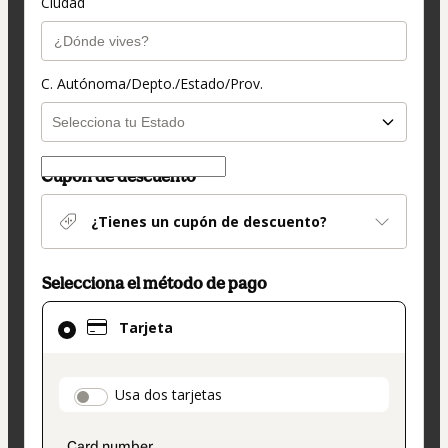
Ciudad
C. Autónoma/Depto./Estado/Prov.
Cupón de descuento
¿Tienes un cupón de descuento?
Selecciona el método de pago
El
Tarjeta
método
de
pago
payment_data.section_title_v2
Usa dos tarjetas
seleccionado
es
Tarjeta