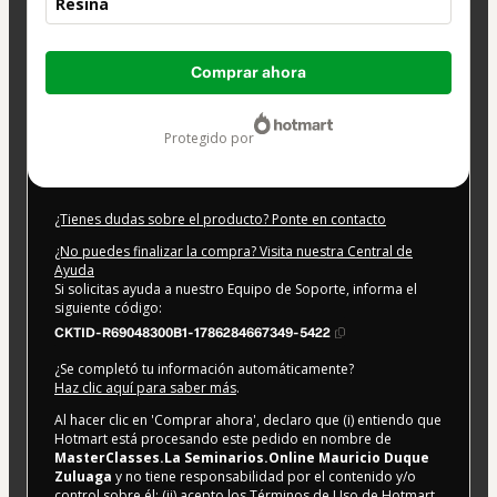
Resina
Total
Comprar ahora
de
49,99 US$
protegido por
¿Tienes dudas sobre el producto? Ponte en contacto
¿No puedes finalizar la compra? Visita nuestra Central de
Ayuda
Si solicitas ayuda a nuestro Equipo de Soporte, informa el
siguiente código:
CKTID-R69048300B1-1786284667349-5422
¿Se completó tu información automáticamente?
Haz clic aquí para saber más
.
Al hacer clic en 'Comprar ahora', declaro que (i) entiendo que
Hotmart está procesando este pedido en nombre de
MasterClasses.La Seminarios.Online Mauricio Duque
Zuluaga
y no tiene responsabilidad por el contenido y/o
control sobre él; (ii) acepto los
Términos de Uso de Hotmart
,