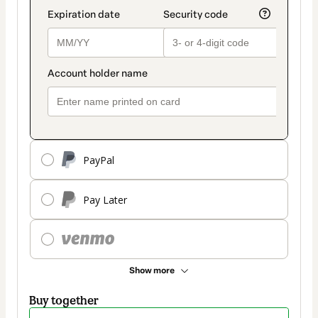
PayPal
Pay Later
Show more
Buy together