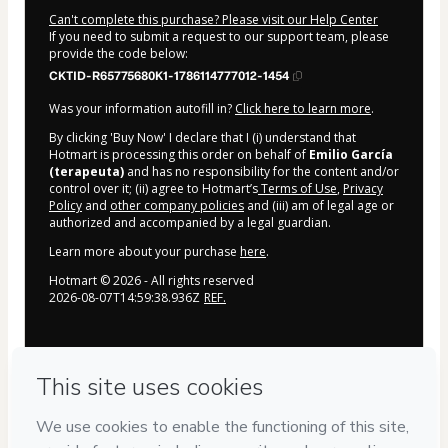
Can't complete this purchase? Please visit our Help Center
If you need to submit a request to our support team, please
provide the code below:
CKTID-R65775680K1-1786114777012-1454
Was your information autofill in?
Click here to learn more
.
By clicking 'Buy Now' I declare that I (i) understand that
Hotmart is processing this order on behalf of
Emilio García
(terapeuta)
and has no responsibility for the content and/or
control over it; (ii) agree to Hotmart’s
Terms of Use
,
Privacy
Policy
and
other company policies
and (iii) am of legal age or
authorized and accompanied by a legal guardian.
Learn more about your purchase
here
.
Hotmart ©
2026
- All rights reserved
2026-08-07T14:59:38.936Z
REF.
Privacy
Your information is 100% secure