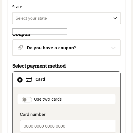
State
Coupon
Do you have a coupon?
Select payment method
Card
Card
selected
as
payment
payment_data.section_title_v2
Use two cards
method