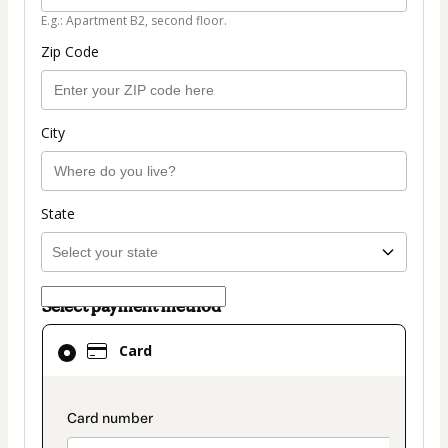
E.g.: Apartment B2, second floor.
Zip Code
City
State
Select payment method
Card
Card
selected
as
payment
payment_data.section_title_v2
method