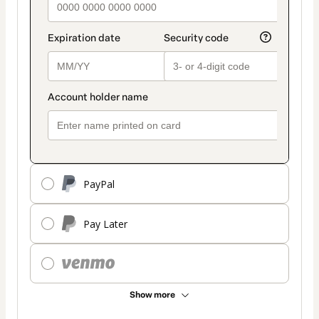
PayPal
Pay Later
Show more