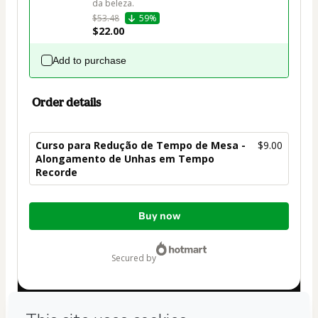
da beleza.
$53.48
59%
$22.00
Add to purchase
Order details
Curso para Redução de Tempo de Mesa -
$9.00
Alongamento de Unhas em Tempo
Recorde
Total
Buy now
of
$9.00
secured by
Have questions about the product? Please contact