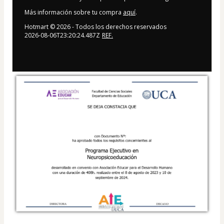
Más información sobre tu compra
aquí
.
Hotmart ©
2026
- Todos los derechos reservados
2026-08-06T23:20:24.487Z
REF.