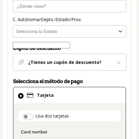
C. Autónoma/Depto./Estado/Prov.
Cupón de descuento
¿Tienes un cupón de descuento?
Selecciona el método de pago
El
Tarjeta
método
de
pago
payment_data.section_title_v2
Usa dos tarjetas
seleccionado
es
Tarjeta