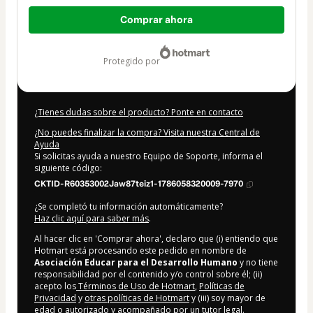
Total
Comprar ahora
de
677,00 US$
protegido por
¿Tienes dudas sobre el producto? Ponte en contacto
¿No puedes finalizar la compra? Visita nuestra Central de
Ayuda
Si solicitas ayuda a nuestro Equipo de Soporte, informa el
siguiente código:
CKTID-R60353002Jaw87teiz1-1786058320009-7970
¿Se completó tu información automáticamente?
Haz clic aquí para saber más
.
Al hacer clic en 'Comprar ahora', declaro que (i) entiendo que
Hotmart está procesando este pedido en nombre de
Asociación Educar para el Desarrollo Humano
y no tiene
responsabilidad por el contenido y/o control sobre él; (ii)
acepto los
Términos de Uso de Hotmart
,
Políticas de
Privacidad
y
otras políticas de Hotmart
y (iii) soy mayor de
edad o autorizado y acompañado por un tutor legal.