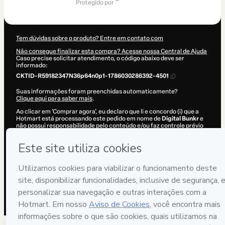
de
protegido por
US$ 62,00
Tem dúvidas sobre o produto? Entre em contato com
Não consegue finalizar esta compra? Acesse nossa Central de Ajuda
Caso precise solicitar atendimento, o código abaixo deve ser
informado:
CKTID-R59182347N36p64n0p1-1786030286392-4501
Suas informações foram preenchidas automaticamente?
Clique aqui para saber mais
.
Ao clicar em 'Comprar agora', eu declaro que li e concordo (i) que a
Hotmart está processando este pedido em nome de
Digital Bunkr
e
não possui responsabilidade pelo conteúdo e/ou faz controle prévio
deste; (ii) com os
Termos de Uso
,
Política de Privacidade
e
demais
Políticas da Hotmart
e (iii) que sou maior de idade ou autorizado e
acompanhado por um responsável legal.
Saiba mais sobre sua compra
aqui
.
Hotmart ©
2026
- Todos os direitos reservados
2026-08-06T15:31:28.325Z
REF.