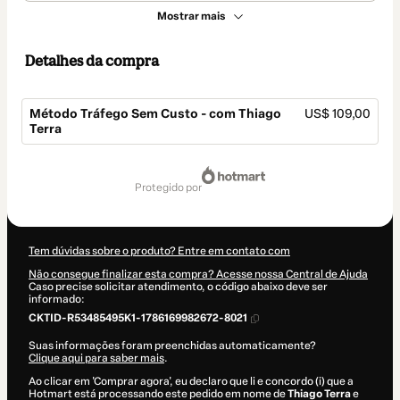
Mostrar mais
Detalhes da compra
Método Tráfego Sem Custo - com Thiago
US$ 109,00
Terra
Total
de
protegido por
US$ 109,00
Tem dúvidas sobre o produto? Entre em contato com
Não consegue finalizar esta compra? Acesse nossa Central de Ajuda
Caso precise solicitar atendimento, o código abaixo deve ser
informado:
CKTID-R53485495K1-1786169982672-8021
Suas informações foram preenchidas automaticamente?
Clique aqui para saber mais
.
Ao clicar em 'Comprar agora', eu declaro que li e concordo (i) que a
Hotmart está processando este pedido em nome de
Thiago Terra
e