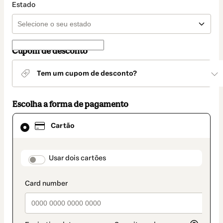
Estado
Cupom de desconto
Tem um cupom de desconto?
Escolha a forma de pagamento
Cartão
Cartão
selecionado
como
método
de
payment_data.section_title_v2
Usar dois cartões
pagamento