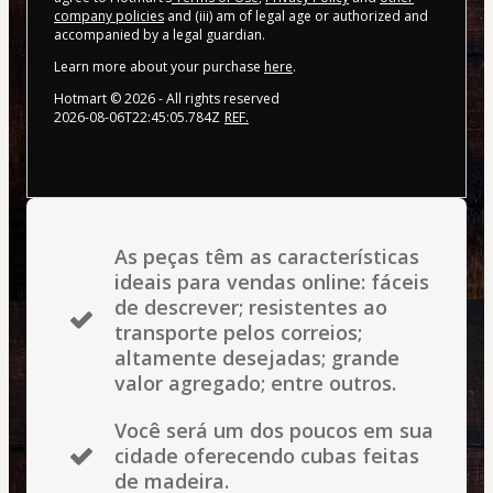
company policies
and (iii) am of legal age or authorized and
accompanied by a legal guardian.
Learn more about your purchase
here
.
Hotmart ©
2026
- All rights reserved
2026-08-06T22:45:05.784Z
REF.
As peças têm as características
ideais para vendas online: fáceis
de descrever; resistentes ao
transporte pelos correios;
altamente desejadas; grande
valor agregado; entre outros.
Você será um dos poucos em sua
cidade oferecendo cubas feitas
de madeira.