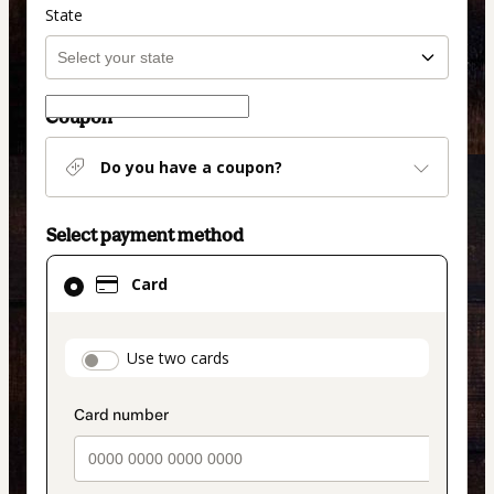
State
Coupon
Do you have a coupon?
Select payment method
Card
Card
selected
as
payment
payment_data.section_title_v2
Use two cards
method