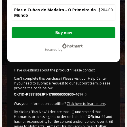
Pias e Cubas de Madeira - O Primeiro do
$204.00
Mundo
Total
Buy now
of
$204.00
secured by
Have questions about the product? Please contact
Can't complete this purchase? Please visit our Help Center
If you need to submit a request to our support team, please
provide the code below:
CKTID-R39918521P1-1786056303930-4614
Was your information autofill in?
Click here to learn more
.
By clicking 'Buy Now' I declare that I (i) understand that
Hotmart is processing this order on behalf of
Oficina 44
and
has no responsibility for the content and/or control over it; (ii)
agree to Hotmart’s
Terms of Use
,
Privacy Policy
and
other