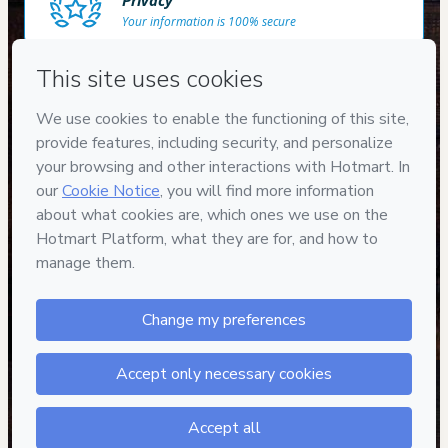
Privacy
Your information is 100% secure
Safe purchase
Secure and authenticated environment
Approved content
100% reviewed and approved
Henrique Souza
"Ótimo curso, sigo o
Adilson no Youtube e
agora faço o curso e não
me decepcionei."