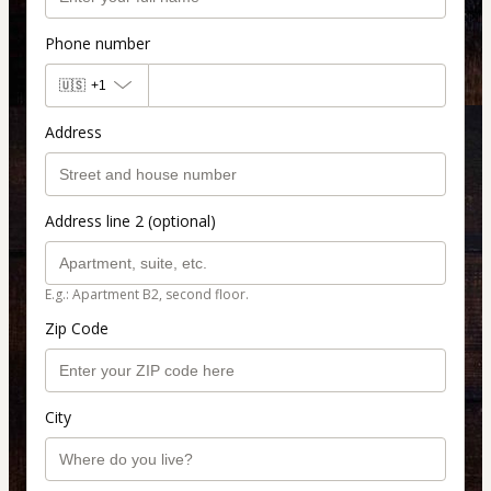
Phone number
🇺🇸
+1
Address
Address line 2 (optional)
E.g.: Apartment B2, second floor.
Zip Code
City