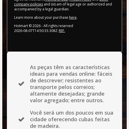
company policies
and (iii) am of legal age or authorized and
accompanied by a legal guardian.
Learn more about your purchase
here
.
Hotmart ©
2026
- All rights reserved
2026-08-07T14:50:33.308Z
REF.
As peças têm as características
ideais para vendas online: fáceis
de descrever; resistentes ao
transporte pelos correios;
altamente desejadas; grande
valor agregado; entre outros.
Você será um dos poucos em sua
cidade oferecendo cubas feitas
de madeira.