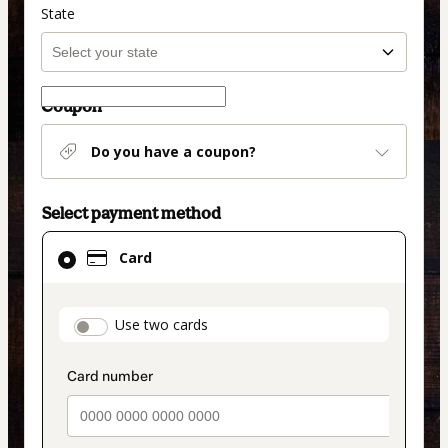
State
Coupon
Do you have a coupon?
Select payment method
Card
Card
selected
as
payment
payment_data.section_title_v2
Use two cards
method