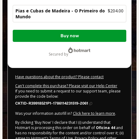
Pias e Cubas de Madeira - O Primeiro do
$204.00
Mundo
Total
Buy now
of
$204.00
secured by
Have questions about the product? Please contact
Can't complete this purchase? Please visit our Help Center
If you need to submit a request to our support team, please
provide the code below:
CKTID-R39918521P1-1786114231519-2061
Was your information autofill in?
Click here to learn more
.
By clicking 'Buy Now' I declare that I (i) understand that
Hotmart is processing this order on behalf of
Oficina 44
and
has no responsibility for the content and/or control over it; (ii)
agree to Hotmart’s
Terms of Use
,
Privacy Policy
and
other