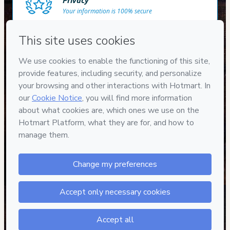
Privacy
Your information is 100% secure
Safe purchase
Secure and authenticated environment
Approved content
100% reviewed and approved
Henrique Souza
"Ótimo curso, sigo o
Adilson no Youtube e
agora faço o curso e não
me decepcionei."