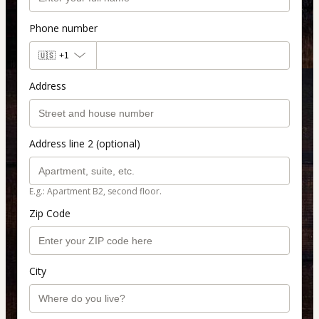
Phone number
🇺🇸
+1
Address
Address line 2 (optional)
E.g.: Apartment B2, second floor.
Zip Code
City