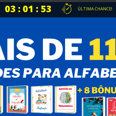
03 : 01 : 52
ÚLTIMA CHANCE!