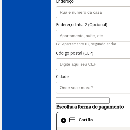
Endereço
Endereço linha 2 (Opcional)
Ex.: Apartamento B2, segundo andar.
Código postal (CEP)
Cidade
Escolha a forma de pagamento
Cartão
Cartão
selecionado
como