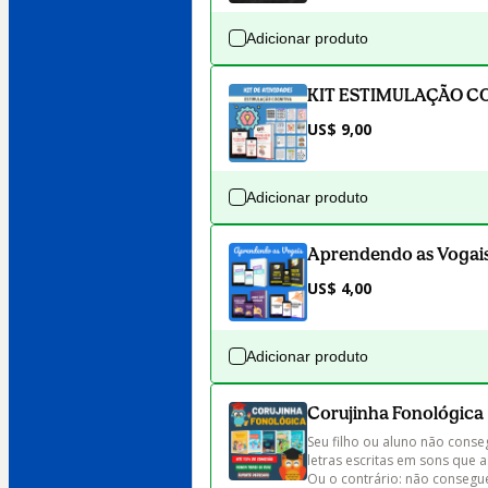
Adicionar produto
KIT ESTIMULAÇÃO C
US$ 9,00
Adicionar produto
Aprendendo as Vogais
US$ 4,00
Adicionar produto
Corujinha Fonológica
Seu filho ou aluno não conse
letras escritas em sons que 
Ou o contrário: não conseg