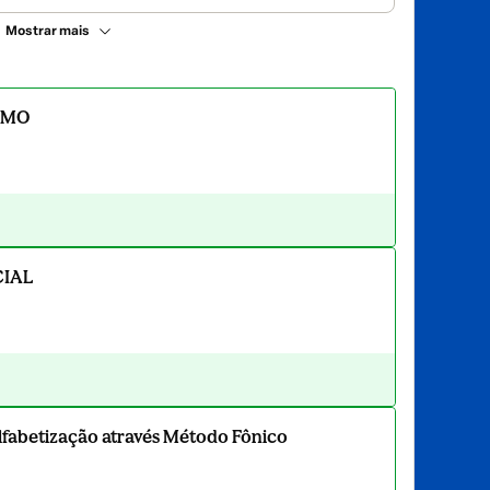
Mostrar mais
SMO
CIAL
abetização através Método Fônico