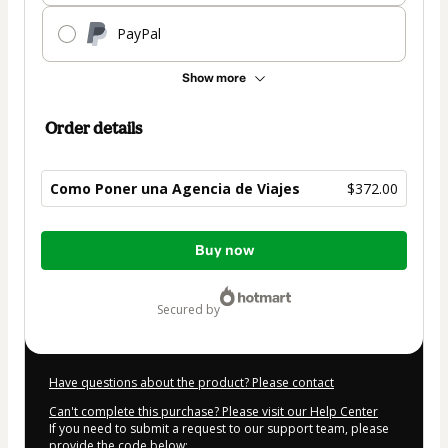
PayPal
Show more
Order details
Como Poner una Agencia de Viajes
$372.00
Total
Buy now
of
$372.00
secured by
Have questions about the product? Please contact
Can't complete this purchase? Please visit our Help Center
If you need to submit a request to our support team, please
provide the code below: