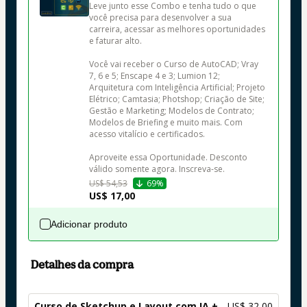
Leve junto esse Combo e tenha tudo o que 
você precisa para desenvolver a sua 
carreira, acessar as melhores oportunidades 
e faturar alto.

Você vai receber o Curso de AutoCAD; Vray 
7, 6 e 5; Enscape 4 e 3; Lumion 12; 
Arquitetura com Inteligência Artificial; Projeto 
Elétrico; Camtasia; Photshop; Criação de Site; 
Gestão e Marketing; Modelos de Contrato; 
Modelos de Briefing e muito mais. Com 
acesso vitalício e certificados.

Aproveite essa Oportunidade. Desconto 
válido somente agora. Inscreva-se.
US$ 54,53
69%
US$ 17,00
Adicionar produto
Detalhes da compra
Curso de Sketchup e Layout com IA +
US$ 32,00