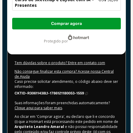
Presentes
Total
Comprar agora
de
US$ 32,00
protegido por
Tem dúvidas sobre o produto? Entre em contato com
Não consegue finalizar esta compra? Acesse nossa Central
de Ajuda
Caso precise solicitar atendimento, o código abaixo deve ser
informado:
CKTID-R30611438L1-1786121180053-1559
Suas informações foram preenchidas automaticamente?
Clique aqui para saber mais
.
Ao clicar em 'Comprar agora', eu declaro que li e concordo
(i) que a Hotmart está processando este pedido em nome de
Arquiteto Leandro Amaral
e não possui responsabilidade
pelo conteúdo e/ou faz controle prévio deste; (ii) com os