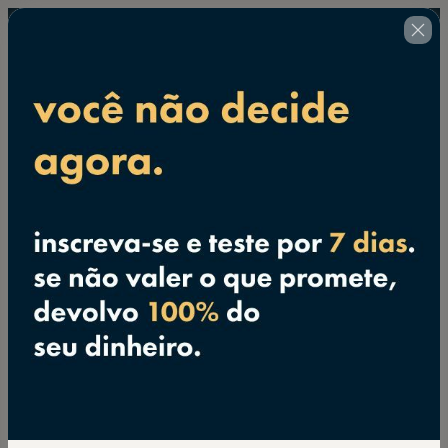
Finalize a sua inscrição
🇺🇸
Alterar país
Curso de Sketchup e Layout com IA
+ Presentes
Autor: Arquiteto Leandro Amaral
US$ 32,00
(+ impostos aplicáveis.
Clique aqui
para mais
informações)
Com Acesso Vitalício, Suporte e Atualizações