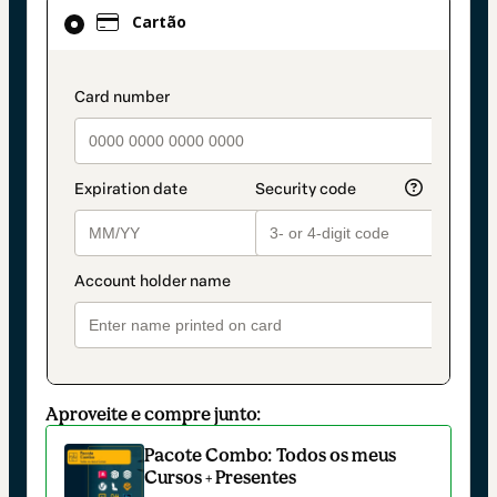
Cartão
Cartão
selecionado
como
método
payment_data.section_title_v2
de
pagamento
Aproveite e compre junto:
Pacote Combo: Todos os meus
Cursos + Presentes