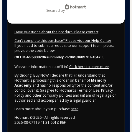
$104.00
secured by
Have questions about the product? Please contact
Can't complete this purchase? Please visit our Help Center
If you need to submit a request to our support team, please
provide the code below:
CKTID-R2583929Rsuhmnl4q1-1786131689707-1547
Was your information autofill in?
Click here to learn more
.
By clicking 'Buy Now' I declare that I (i) understand that
Hotmart is processing this order on behalf of
Memory
Academy
and has no responsibility for the content and/or
control over it; (ii) agree to Hotmart’s
Terms of Use
,
Privacy
Policy
and
other company policies
and (iii) am of legal age or
authorized and accompanied by a legal guardian.
Learn more about your purchase
here
.
Hotmart ©
2026
- All rights reserved
2026-08-07T19:41:31.601Z
REF.