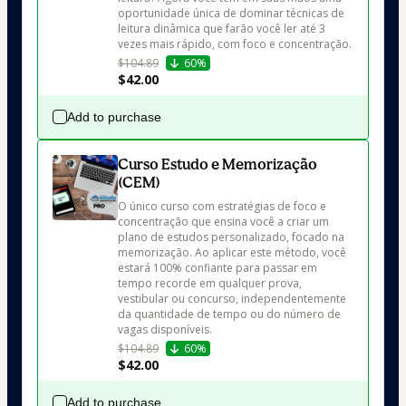
oportunidade única de dominar técnicas de 
leitura dinâmica que farão você ler até 3 
vezes mais rápido, com foco e concentração.
$104.89
60%
$42.00
Add to purchase
Curso Estudo e Memorização
(CEM)
O único curso com estratégias de foco e 
concentração que ensina você a criar um 
plano de estudos personalizado, focado na 
memorização. Ao aplicar este método, você 
estará 100% confiante para passar em 
tempo recorde em qualquer prova, 
vestibular ou concurso, independentemente 
da quantidade de tempo ou do número de 
vagas disponíveis.
$104.89
60%
$42.00
Add to purchase