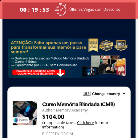
00 : 19 : 53
Últimas Vagas com Desconto
🇺🇸
Change country
Curso Memória Blindada (CMB)
Author: Memory Academy
$104.00
(+ applicable taxes.
Click here
for more
information)
P-OFERTA-OFICIAL