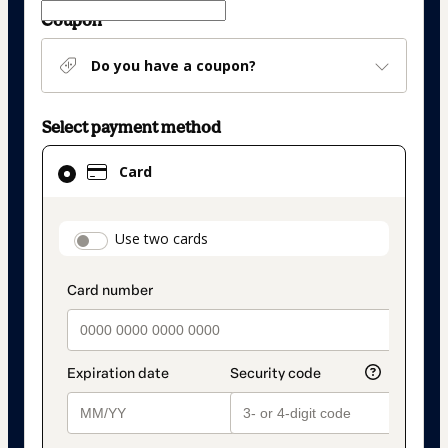
Coupon
Do you have a coupon?
Select payment method
Card
Card
selected
as
payment
payment_data.section_title_v2
Use two cards
method