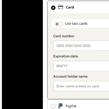
Card
Card
selected
as
payment
payment_data.secti
Use two cards
method
PayPal