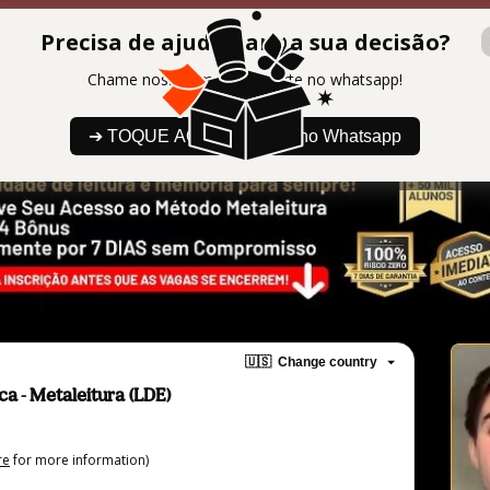
0 : 19 : 39
Últimas Vagas com Desc
Precisa de ajuda para a sua decisão?
Chame nosso time de suporte no whatsapp!
➔ TOQUE AQUI para falar no Whatsapp
🇺🇸
Change country
a - Metaleitura (LDE)
re
for more information)