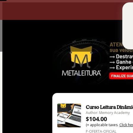
0
Curso Leitura Dinâmic
Author: Memory Academy
$104.00
(+ applicable taxes.
Click he
P-OFERTA-OFICIAL