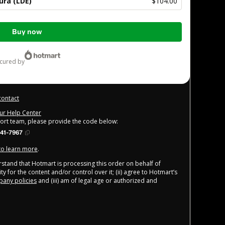
ura (LDE)
$104.00
Buy now
ecured by
contact
our Help Center
port team, please provide the code below:
41-7967
 to learn more
.
derstand that Hotmart is processing this order on behalf of
y for the content and/or control over it; (ii) agree to Hotmart’s
any policies
and (iii) am of legal age or authorized and