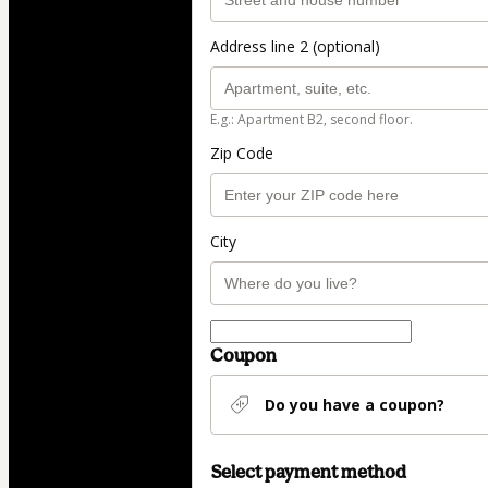
Address line 2 (optional)
E.g.: Apartment B2, second floor.
Zip Code
City
Coupon
Do you have a coupon?
Select payment method