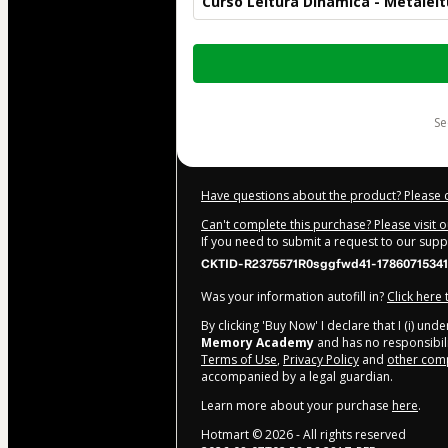
Curso Leitura Dinâmica - Metaleit
Total
of
$104.00
s
Have questions about the product? Please 
Can't complete this purchase? Please visit 
If you need to submit a request to our sup
CKTID-R2375571R0sggfwd41-17860715341
Was your information autofill in?
Click here
By clicking 'Buy Now' I declare that I (i) un
Memory Academy
and has no responsibilit
Terms of Use
,
Privacy Policy
and
other comp
accompanied by a legal guardian.
Learn more about your purchase
here
.
Hotmart ©
2026
- All rights reserved