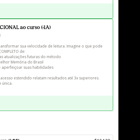
IONAL ao curso (+1A)


ransformar sua velocidade de leitura. Imagine o que pode 
COMPLETO de:

s atualizações futuras do método

elhor Memória do Brasil

 aperfeiçoar suas habilidades

acesso estendido relatam resultados até 3x superiores. 
 única.