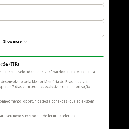
Show more
rde (ITR)
m a mesma velocidade que você vai dominar a Metaleitura? 

desenvolvido pela Melhor Memória do Brasil que vai:

 apenas 7 dias com técnicas exclusivas de memorização 
conhecimento, oportunidades e conexões (que só existem 
ra seu novo superpoder de leitura acelerada. 