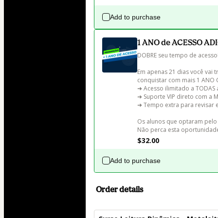
Add to purchase
1 ANO de ACESSO ADIC
DOBRE seu tempo de acesso!
Em apenas 21 dias você vai t
conquistar com mais 1 ANO 
➜ Acesso ilimitado a TODAS a
➜ Suporte VIP direto com a M
➜ Tempo extra para revisar e
Os alunos que optaram pelo 
Não perca esta oportunidade
$32.00
Add to purchase
Order details