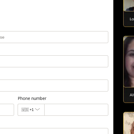
Phone number
🇺🇸
+1