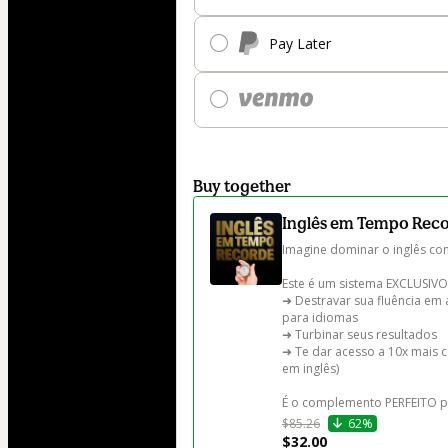
Pay Later
Buy together
Inglês em Tempo Reco
Imagine dominar o inglês co
Este é um sistema EXCLUSIVO 
➜ Destravar sua fluência em
para idiomas

➜ Turbinar seus resultados

➜ Te dar acesso a 10x mais 
em inglês)

É o complemento PERFEITO pa
$85.26
62%
$32.00