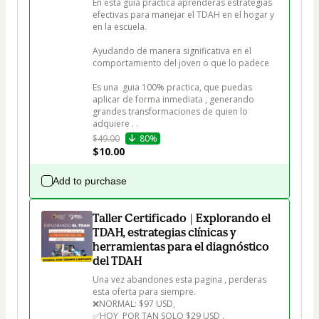
En esta guia practica aprenderas estrategias 
efectivas para manejar el TDAH en el hogar y 
en la escuela. 

Ayudando de manera significativa en el 
comportamiento del joven o que lo padece

Es una  guia 100% practica, que puedas 
aplicar de forma inmediata , generando 
grandes transformaciones de quien lo 
$49.00
80%
$10.00
Add to purchase
Taller Certificado | Explorando el
TDAH, estrategias clínicas y
herramientas para el diagnóstico
del TDAH
Una vez abandones esta pagina , perderas 
esta oferta para siempre. 

❌NORMAL: $97 USD, 

✅HOY  POR TAN SOLO $29 USD .
