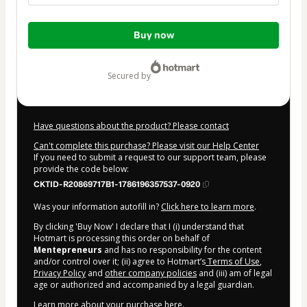
Total
Buy now
of
$197.00
secured by
Have questions about the product? Please contact
Can't complete this purchase? Please visit our Help Center
If you need to submit a request to our support team, please
provide the code below:
CKTID-R20869717B1-1786196357537-0920
Was your information autofill in?
Click here to learn more
.
By clicking 'Buy Now' I declare that I (i) understand that
Hotmart is processing this order on behalf of
Mentepreneurs
and has no responsibility for the content
and/or control over it; (ii) agree to Hotmart’s
Terms of Use
,
Privacy Policy
and
other company policies
and (iii) am of legal
age or authorized and accompanied by a legal guardian.
Learn more about your purchase
here
.