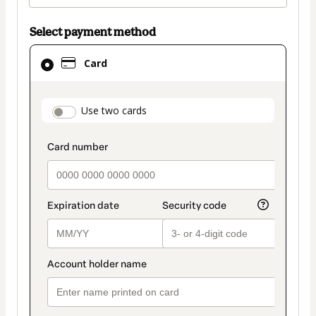
Select payment method
Card
Card
selected
as
payment
payment_data.section_title_v2
Use two cards
method