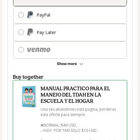
PayPal
Pay Later
Show more
Buy together
MANUAL PRACTICO PARA EL
MANEJO DEL TDAH EN LA
ESCUELA Y EL HOGAR
Una ves abandones esta pagina, perderas 
esta oferta para siempre.

❌NORMAL: $49 USD, 

✅HOY  POR TAN SOLO $10 USD .
