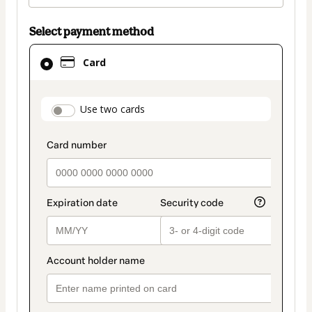
Select payment method
Card
Card
selected
as
payment
payment_data.section_title_v2
Use two cards
method