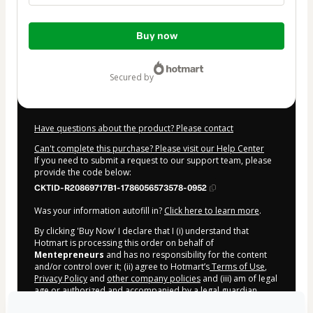
Total
Buy now
of
$197.00
secured by
Have questions about the product? Please contact
Can't complete this purchase? Please visit our Help Center
If you need to submit a request to our support team, please
provide the code below:
CKTID-R20869717B1-1786056573578-0952
Was your information autofill in?
Click here to learn more
.
By clicking 'Buy Now' I declare that I (i) understand that
Hotmart is processing this order on behalf of
Mentepreneurs
and has no responsibility for the content
and/or control over it; (ii) agree to Hotmart’s
Terms of Use
,
Privacy Policy
and
other company policies
and (iii) am of legal
age or authorized and accompanied by a legal guardian.
Learn more about your purchase
here
.