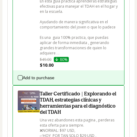
En esta guia practica aprenderas estrategias 
efectivas para manejar el TDAH en el hogar y 
en la escuela. 

Ayudando de manera significativa en el 
comportamiento del joven o que lo padece

Es una  guia 100% practica, que puedas 
aplicar de forma inmediata , generando 
grandes transformaciones de quien lo 
$49.00
80%
$10.00
Add to purchase
Taller Certificado | Explorando el
TDAH, estrategias clínicas y
herramientas para el diagnóstico
del TDAH
Una vez abandones esta pagina , perderas 
esta oferta para siempre. 

❌NORMAL: $97 USD, 

✅HOY  POR TAN SOLO $29 USD .
