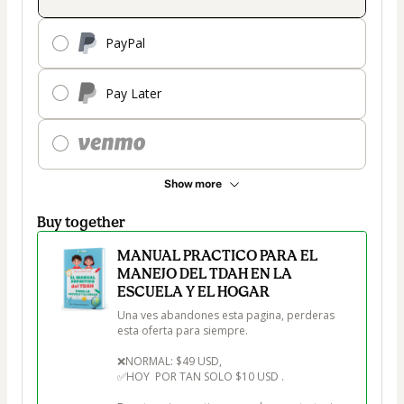
PayPal
Pay Later
Show more
Buy together
MANUAL PRACTICO PARA EL
MANEJO DEL TDAH EN LA
ESCUELA Y EL HOGAR
Una ves abandones esta pagina, perderas 
esta oferta para siempre.

❌NORMAL: $49 USD, 

✅HOY  POR TAN SOLO $10 USD .
