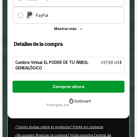
PayPal
Mostrar más
Detalles de la compra
Cumbre Virtual EL PODER DE TU ÁRBOL
197,00 US$
GENEALÓGICO
Total
Comprar ahora
de
197,00 US$
protegido por
¿Tienes dudas sobre el producto? Ponte en contacto
¿No puedes finalizar la compra? Visita nuestra Central de