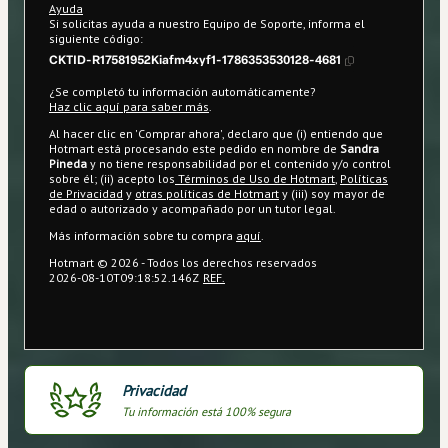
Ayuda
Si solicitas ayuda a nuestro Equipo de Soporte, informa el
siguiente código:
CKTID-R17581952Kiafm4xyf1-1786353530128-4681
¿Se completó tu información automáticamente?
Haz clic aquí para saber más
.
Al hacer clic en 'Comprar ahora', declaro que (i) entiendo que
Hotmart está procesando este pedido en nombre de
Sandra
Pineda
y no tiene responsabilidad por el contenido y/o control
sobre él; (ii) acepto los
Términos de Uso de Hotmart
,
Políticas
de Privacidad
y
otras políticas de Hotmart
y (iii) soy mayor de
edad o autorizado y acompañado por un tutor legal.
Más información sobre tu compra
aquí
.
Hotmart ©
2026
- Todos los derechos reservados
2026-08-10T09:18:52.146Z
REF.
Privacidad
Tu información está 100% segura