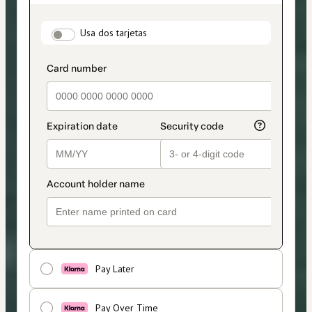
de
pago
payment_data.section_title_v2
seleccionado
Usa dos tarjetas
es
Tarjeta
Pay Later
Pay Over Time