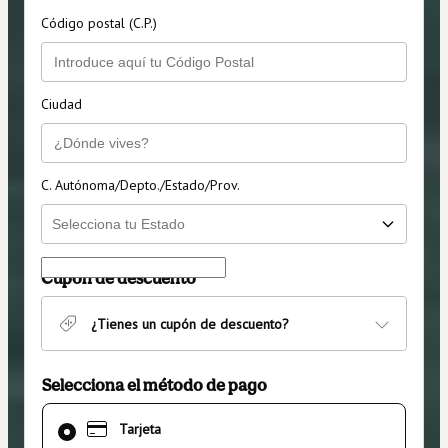
Código postal (C.P.)
Ciudad
C. Autónoma/Depto./Estado/Prov.
Cupón de descuento
¿Tienes un cupón de descuento?
Selecciona el método de pago
El
Tarjeta
método