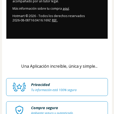
acompañado por un tutor legal.
Más información sobre tu compra
aquí
.
Hotmart ©
2026
- Todos los derechos reservados
2026-08-08T16:04:16.169Z
REF.
           Una Aplicación increíble, única y simple...
Privacidad
Tu información está 100% segura
Compra segura
Ambiente seguro y autenticado