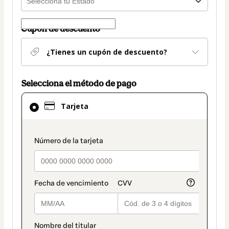
Cupón de descuento
¿Tienes un cupón de descuento?
Selecciona el método de pago
El
Tarjeta
método
de
pago
payment_data.section_title_v2
seleccionado
es
Tarjeta