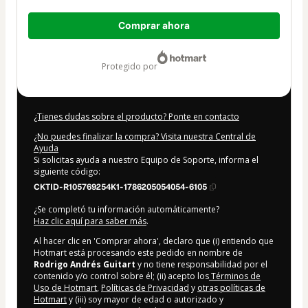
Total
Comprar ahora
de
15,00 US$
protegido por
¿Tienes dudas sobre el producto? Ponte en contacto
¿No puedes finalizar la compra? Visita nuestra Central de
Ayuda
Si solicitas ayuda a nuestro Equipo de Soporte, informa el
siguiente código:
CKTID-R105769254K1-1786205054054-6105
¿Se completó tu información automáticamente?
Haz clic aquí para saber más
.
Al hacer clic en 'Comprar ahora', declaro que (i) entiendo que
Hotmart está procesando este pedido en nombre de
Rodrigo Andrés Guitart
y no tiene responsabilidad por el
contenido y/o control sobre él; (ii) acepto los
Términos de
Uso de Hotmart
,
Políticas de Privacidad
y
otras políticas de
Hotmart
y (iii) soy mayor de edad o autorizado y