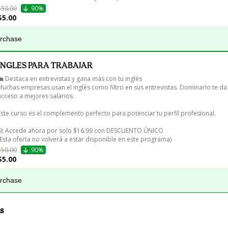
$50.00
90%
$5.00
urchase
INGLES PARA TRABAJAR
💼 Destaca en entrevistas y gana más con tu inglés

Muchas empresas usan el inglés como filtro en sus entrevistas. Dominarlo te da 
acceso a mejores salarios.

Este curso es el complemento perfecto para potenciar tu perfil profesional.

🚀 Accede ahora por solo $16.99 con DESCUENTO ÚNICO

(Esta oferta no volverá a estar disponible en este programa)
$50.00
90%
$5.00
urchase
s