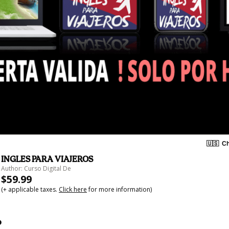
🇺🇸
Ch
INGLES PARA VIAJEROS
Author: Curso Digital De
$59.99
(+ applicable taxes.
Click here
for more information)
o