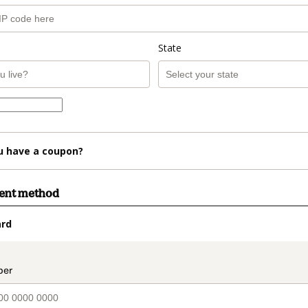
State
u have a coupon?
ment method
ard
t_data.section_title_v2