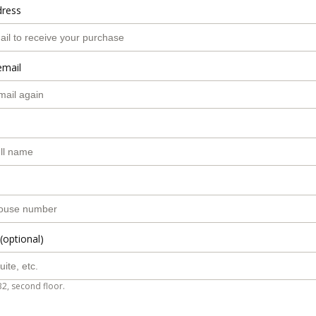
dress
email
(optional)
B2, second floor.