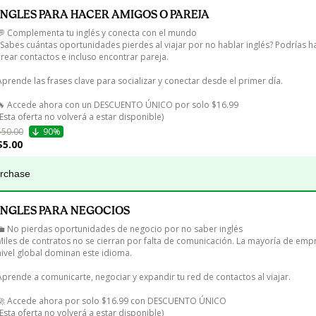
INGLES PARA HACER AMIGOS O PAREJA
💬 Complementa tu inglés y conecta con el mundo

¿Sabes cuántas oportunidades pierdes al viajar por no hablar inglés? Podrías h
crear contactos e incluso encontrar pareja.

Aprende las frases clave para socializar y conectar desde el primer día.

🔥 Accede ahora con un DESCUENTO ÚNICO por solo $16.99

(Esta oferta no volverá a estar disponible)
$50.00
90%
$5.00
urchase
INGLES PARA NEGOCIOS
💼 No pierdas oportunidades de negocio por no saber inglés

Miles de contratos no se cierran por falta de comunicación. La mayoría de empr
nivel global dominan este idioma.

Aprende a comunicarte, negociar y expandir tu red de contactos al viajar.

🚀 Accede ahora por solo $16.99 con DESCUENTO ÚNICO

(Esta oferta no volverá a estar disponible)