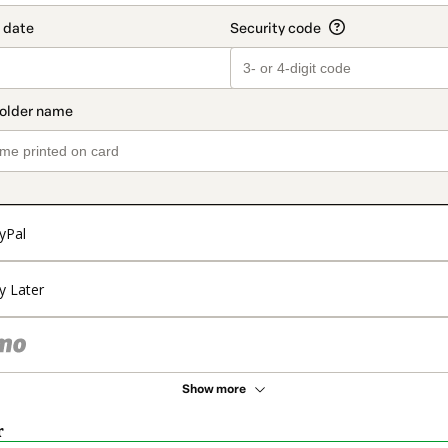
yPal
y Later
Show more
r