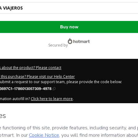
A VIAJEROS
Buy now
secured by
 about the product? Please contact
this purchase? Please visit our Help Center
 submit a request to our support team, please provide the code below:
3697C1-1786013057309-4978
ation autofill in?
Click here to learn more
.
y Now' I declare that I (i) understand that Hotmart is processing this order on be
has no responsibility for the content and/or control over it; (ii) agree to Hotmar
licy
and
other company policies
and (iii) am of legal age or authorized and ac
out your purchase
here
.