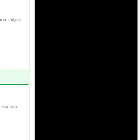
acer amigos, 
esarios a 