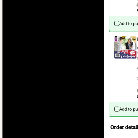
Add to p
Add to p
Order detail