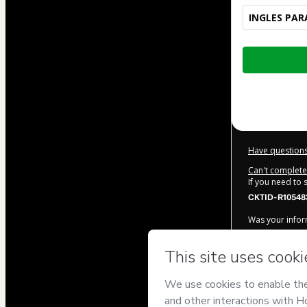
INGLES PAR
Total
of
$59.99
Have questions
Can't complete 
If you need to
CKTID-R10548
Was your inform
By clicking 'Bu
Digital De
and 
Use
,
Privacy Po
legal guardian.
Learn more ab