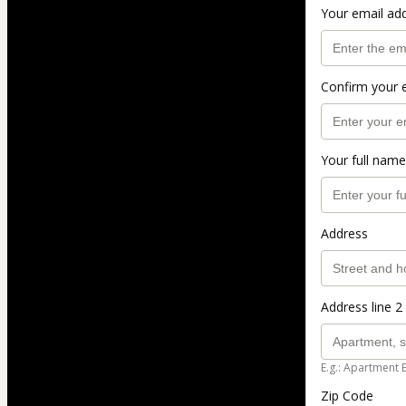
Your email ad
Confirm your 
Your full name
Address
Address line 2 
E.g.: Apartment 
Zip Code