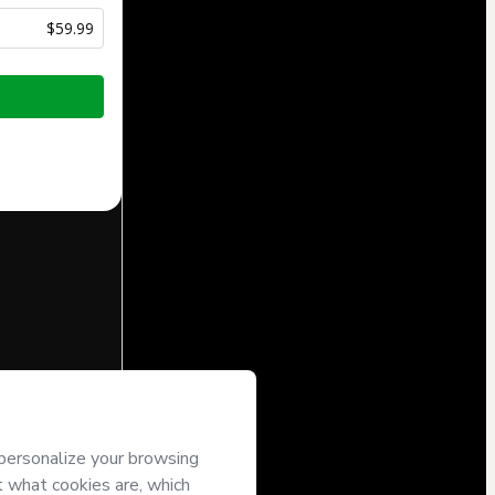
$59.99
half of
Curso
t’s
Terms of
companied by a