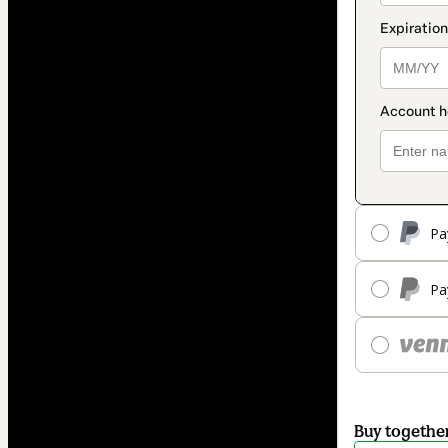
Pa
Pa
Buy togethe