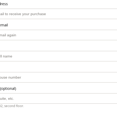
dress
email
(optional)
B2, second floor.