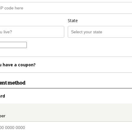
State
u have a coupon?
ment method
ard
t_data.section_title_v2