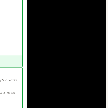
y Suculentas. 
ta a nuevas 