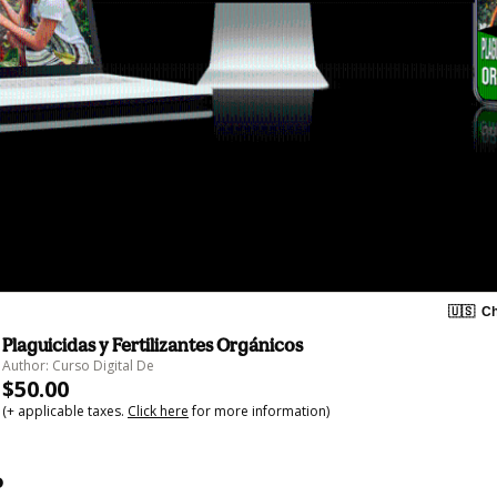
🇺🇸
Ch
Plaguicidas y Fertilizantes Orgánicos
Author: Curso Digital De
$50.00
(+ applicable taxes.
Click here
for more information)
o