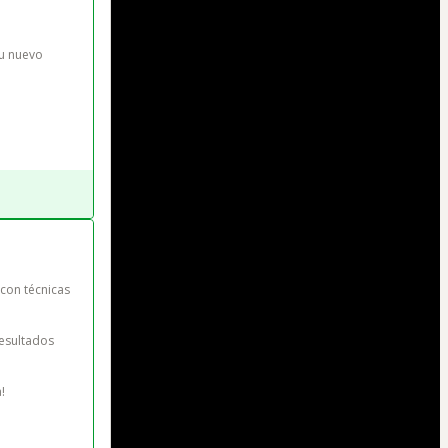
u nuevo 
con técnicas 
esultados 

