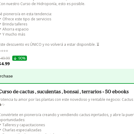
Con nuestro Curso de Hidroponía, esto es posible.

Sé pionero/a en esta tendencia:

✔ Ofrece este tipo de servicios

✔ Brinda talleres

✔ Ahorra espacio

✔ Y mucho más

Este descuento es ÚNICO y no volverá a estar disponible. ⏳

⭐⭐⭐⭐
$49.99
90%
$4.99
urchase
Curso de cactus , suculentas , bonsai , terrarios + 50 ebooks
Potencia tu amor por las plantas con este novedoso y rentable negocio: Cactus 
🌵✨

Conviértete en pionero/a creando y vendiendo cactus injertados, y abre la puer
oportunidades:

✔ Talleres y capacitaciones

✔ Charlas especializadas
