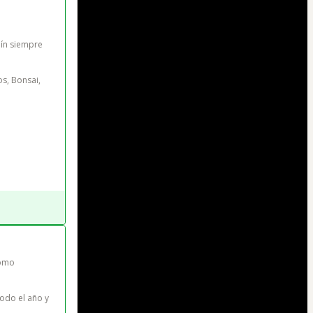
dín siempre 
s, Bonsai, 
omo 
odo el año y 