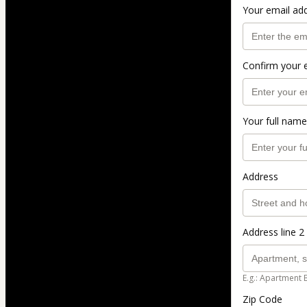
Your email ad
Confirm your 
Your full name
Address
Address line 2 
E.g.: Apartment 
Zip Code