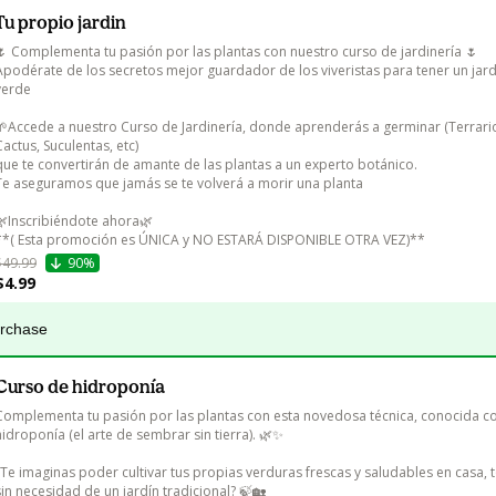
Tu propio jardin
🌷 Complementa tu pasión por las plantas con nuestro curso de jardinería 🌷

Apodérate de los secretos mejor guardador de los viveristas para tener un jar
verde

🌱Accede a nuestro Curso de Jardinería, donde aprenderás a germinar (Terrario
Cactus, Suculentas, etc) 

que te convertirán de amante de las plantas a un experto botánico.

Te aseguramos que jamás se te volverá a morir una planta 

🌿Inscribiéndote ahora🌿 

**( Esta promoción es ÚNICA y NO ESTARÁ DISPONIBLE OTRA VEZ)**
$49.99
90%
$4.99
urchase
Curso de hidroponía
Complementa tu pasión por las plantas con esta novedosa técnica, conocida c
hidroponía (el arte de sembrar sin tierra). 🌿✨

¿Te imaginas poder cultivar tus propias verduras frescas y saludables en casa, t
sin necesidad de un jardín tradicional? 🍃🏡
