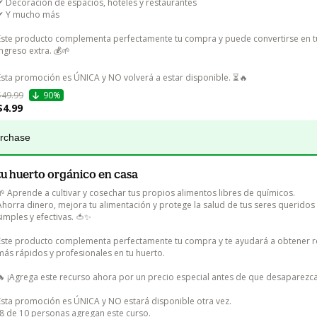
✔ Decoración de espacios, hoteles y restaurantes

✔ Y mucho más

Este producto complementa perfectamente tu compra y puede convertirse en t
ingreso extra. 💰🌱

Esta promoción es ÚNICA y NO volverá a estar disponible. ⏳🔥
$49.99
90%
$4.99
urchase
tu huerto orgánico en casa
🌱 Aprende a cultivar y cosechar tus propios alimentos libres de químicos.

Ahorra dinero, mejora tu alimentación y protege la salud de tus seres queridos 
simples y efectivas. 🍅✨

Este producto complementa perfectamente tu compra y te ayudará a obtener r
más rápidos y profesionales en tu huerto.

🔥 ¡Agrega este recurso ahora por un precio especial antes de que desaparezca!
Esta promoción es ÚNICA y NO estará disponible otra vez.

(8 de 10 personas agregan este curso.