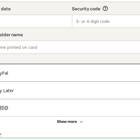
yPal
y Later
Show more
r