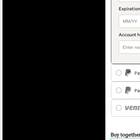
Pa
Pa
Buy togethe