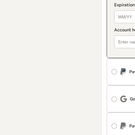
Pa
Go
Pa