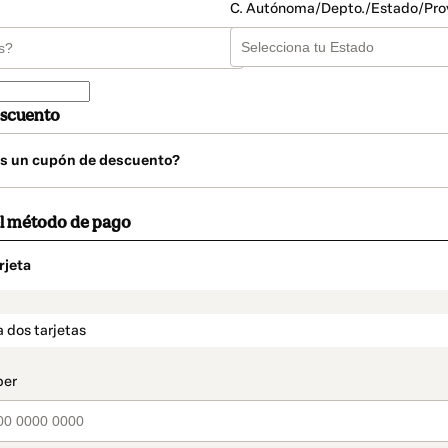
C. Autónoma/Depto./Estado/Pro
scuento
s un cupón de descuento?
el método de pago
rjeta
o
t_data.section_title_v2
 dos tarjetas