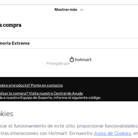
Mostrar más
 la compra
moria Extrema
protegido por
sobre el producto? Ponte en contacto
lizar la compra? Visita nuestra Central de Ayuda
uda a nuestro Equipo de Soporte, informa el siguiente código:
2002Pth268dyt1-1786000033635-2225
tu información automáticamente?
Haz clic aquí para saber más
.
n 'Comprar ahora', declaro que (i) entiendo que Hotmart está procesando este pe
IONAL EXTREMO LLC
y no tiene responsabilidad por el contenido y/o control sobr
 Uso de Hotmart
,
Políticas de Privacidad
y
otras políticas de Hotmart
y (iii) soy m
ompañado por un tutor legal.