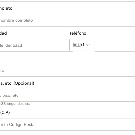
mpleto
idad
Teléfono
🇺🇸
+1
a, etc. (Opcional)
 2B, segundo piso.
(C.P.)