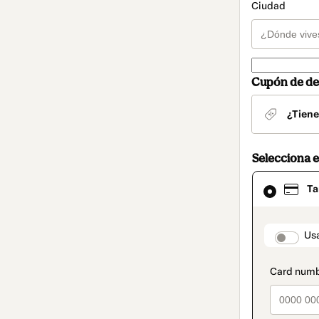
Ciudad
Cupón de de
¿Tiene
Selecciona 
El
Ta
método
de
pago
seleccionad
paymen
Usa
es
Tarjeta