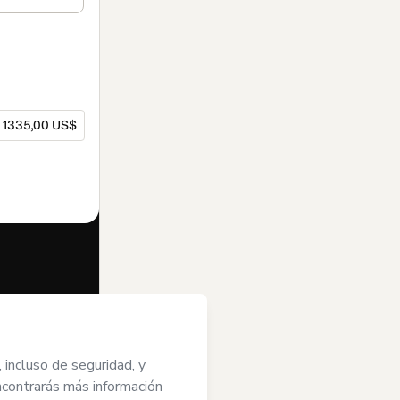
1335,00 US$
dido en nombre
e él; (ii) acepto
ayor de edad o