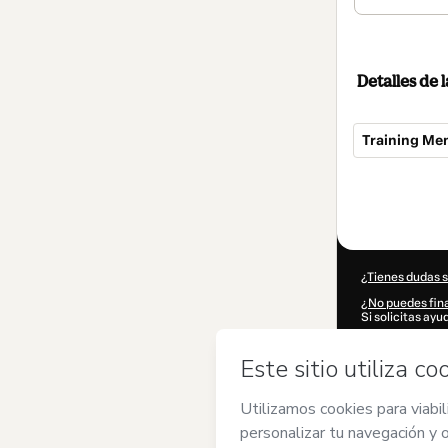
Detalles de
Training Me
Total
de
1335,00 US$
¿Tienes dudas 
¿No puedes fina
Si solicitas ay
CKTID-R10473
¿Se completó 
Al hacer clic e
de
MEMORIZAC
los
Términos de
autorizado y ac