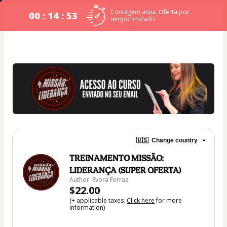
Contagem ativa. Oferta por
00 : 14 : 53
tempo limitado
🇺🇸
Change country
TREINAMENTO MISSÃO:
LIDERANÇA (SUPER OFERTA)
Author: Evora Ferraz
$22.00
(+ applicable taxes.
Click here
for more
information)