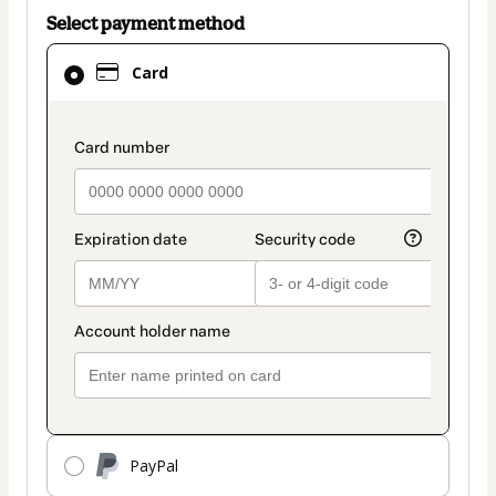
Select payment method
Card
Card
selected
as
payment
payment_data.section_title_v2
method
PayPal