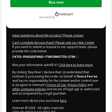
Buy now
of
$22.00
secured by
Have questions about the product? Please contact
Can't complete this purchase? Please visit our Help Center
If you need to submit a request to our support team, please
provide the code below:
CKTID-R102528749Q1-1786139657725-2784
Was your information autofill in?
Click here to learn more
.
By clicking 'Buy Now' I declare that I (i) understand that
Hotmart is processing this order on behalf of
Evora Ferraz
and has no responsibility for the content and/or control over
it; (ii) agree to Hotmart’s
Terms of Use
,
Privacy Policy
and
other company policies
and (iii) am of legal age or authorized
and accompanied by a legal guardian.
Learn more about your purchase
here
.
Hotmart ©
2026
- All rights reserved