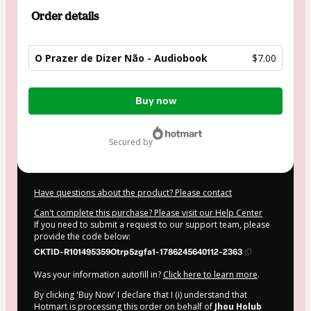
Order details
O Prazer de Dizer Não - Audiobook
$7.00
Total
Buy now
of
$7.00
secured by
Have questions about the product? Please contact
Can't complete this purchase? Please visit our Help Center
If you need to submit a request to our support team, please
provide the code below:
CKTID-R101495359Otrp5zgfa1-1786245640112-2363
Was your information autofill in?
Click here to learn more
.
By clicking 'Buy Now' I declare that I (i) understand that
Hotmart is processing this order on behalf of
Jhou Holub