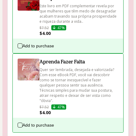
Este livro em PDF complementar revela por 
que mulheres que têm medo de desagradar 
acabam travando sua própria prosperidade 
e riqueza durante a vida..
$7.52
47%
$4.00
Add to purchase
Aprenda Fazer Falta
Quer ser lembrada, desejada e valorizada?

Com esse eBook PDF, você vai descobrir 
como se tornar inesquecível e fazer 
qualquer pessoa sentir sua ausência.

Técnicas simples para mudar sua postura, 
atrair respeito e deixar de ser vista como 
"óbvia".
$7.52
47%
$4.00
Add to purchase