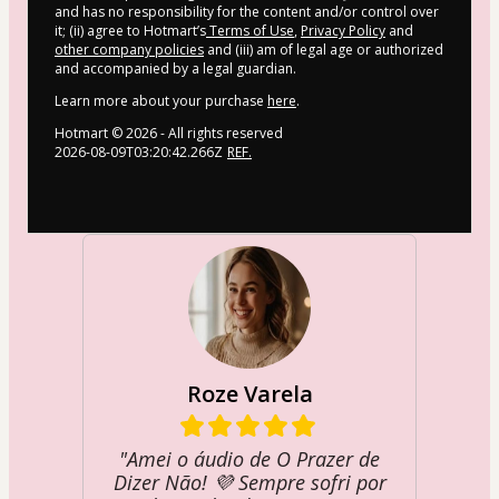
and has no responsibility for the content and/or control over
it; (ii) agree to Hotmart’s
Terms of Use
,
Privacy Policy
and
other company policies
and (iii) am of legal age or authorized
and accompanied by a legal guardian.
Learn more about your purchase
here
.
Hotmart ©
2026
- All rights reserved
2026-08-09T03:20:42.266Z
REF.
Roze Varela
"Amei o áudio de O Prazer de
Dizer Não! 💜 Sempre sofri por