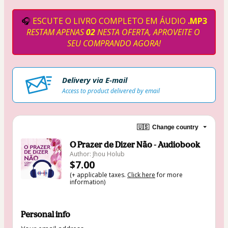
🎧 
ESCUTE O LIVRO COMPLETO EM ÁUDIO
 .MP3
RESTAM APENAS
 02
 NESTA OFERTA, APROVEITE O 
SEU COMPRANDO AGORA!
Delivery via E-mail
Access to product delivered by email
🇺🇸
Change country
O Prazer de Dizer Não - Audiobook
Author: Jhou Holub
$7.00
(+ applicable taxes.
Click here
for more
information)
Personal info