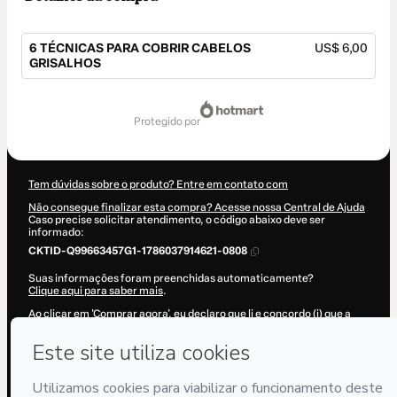
6 TÉCNICAS PARA COBRIR CABELOS
US$ 6,00
GRISALHOS
Total
de
protegido por
US$ 6,00
Tem dúvidas sobre o produto? Entre em contato com
Não consegue finalizar esta compra? Acesse nossa Central de Ajuda
Caso precise solicitar atendimento, o código abaixo deve ser
informado:
CKTID-Q99663457G1-1786037914621-0808
Suas informações foram preenchidas automaticamente?
Clique aqui para saber mais
.
Ao clicar em 'Comprar agora', eu declaro que li e concordo (i) que a
Hotmart está processando este pedido em nome de
Código Vital™
e
não possui responsabilidade pelo conteúdo e/ou faz controle prévio
deste; (ii) com os
Termos de Uso
,
Política de Privacidade
e
demais
Políticas da Hotmart
e (iii) que sou maior de idade ou autorizado e
acompanhado por um responsável legal.