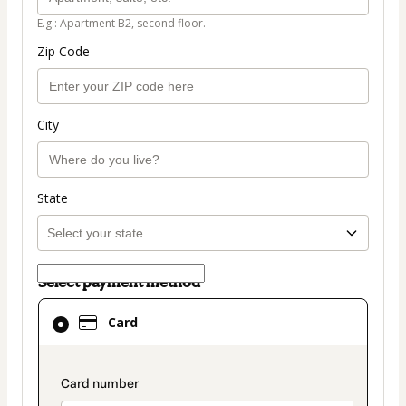
E.g.: Apartment B2, second floor.
Zip Code
City
State
Select payment method
Card
Card
selected
as
payment
payment_data.section_title_v2
method