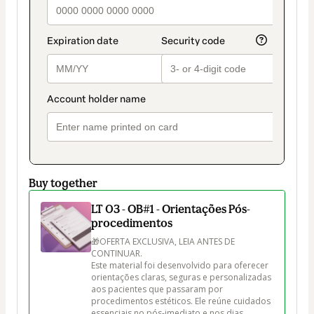
Buy together
LT 03 - OB#1 - Orientações Pós-
procedimentos
🎁OFERTA EXCLUSIVA, LEIA ANTES DE 
CONTINUAR. 

Este material foi desenvolvido para oferecer 
orientações claras, seguras e personalizadas 
aos pacientes que passaram por 
procedimentos estéticos. Ele reúne cuidados 
essenciais no pós-imediato e nos dias 