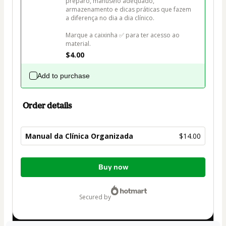
preparo, manuseio adequado, 
armazenamento e dicas práticas que fazem 
a diferença no dia a dia clínico. 

Marque a caixinha ✅ para ter acesso ao 
material.
$4.00
Add to purchase
Order details
Manual da Clínica Organizada
$14.00
Total
Buy now
of
$14.00
secured by