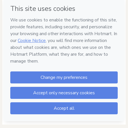
Have questions about the product? Please contact
Can't complete this purchase? Please visit our Help Center
If you need to submit a request to our support team, please
provide the code below:
CKTID-Q99483545Vtvx26t1k1-1785969734699-4373
Was your information autofill in?
Click here to learn more
.
By clicking 'Buy Now' I declare that I (i) understand that
Hotmart is processing this order on behalf of
Facial
Academy
and has no responsibility for the content and/or
control over it; (ii) agree to Hotmart’s
Terms of Use
,
Privacy
Policy
and
other company policies
and (iii) am of legal age or
authorized and accompanied by a legal guardian.
Learn more about your purchase
here
.
Hotmart ©
2026
- All rights reserved
2026-08-05T22:42:16.320Z
REF.